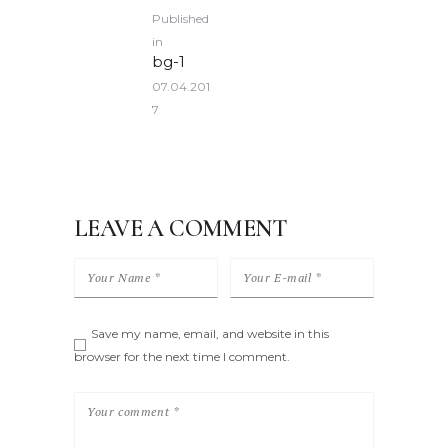
POST
Published
NAVIGATION
in
Previous
bg-1
post:
07.04.201
7
LEAVE A COMMENT
Save my name, email, and website in this
browser for the next time I comment.