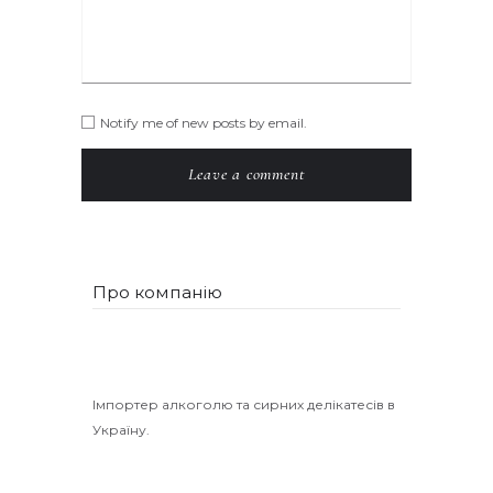
Notify me of new posts by email.
Про компанію
Імпортер алкоголю та сирних делікатесів в
Україну.