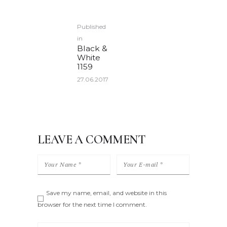
POST
Published
NAVIGATION
in
Previous
Black &
post:
White
1159
27.06.2017
LEAVE A COMMENT
Save my name, email, and website in this
browser for the next time I comment.