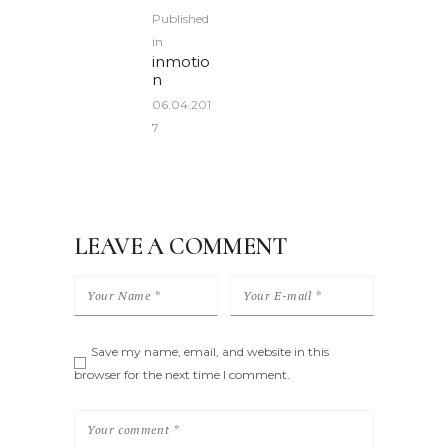
POST
Published
NAVIGATION
in
Previous
inmotio
post:
n
06.04.201
7
LEAVE A COMMENT
Save my name, email, and website in this
browser for the next time I comment.