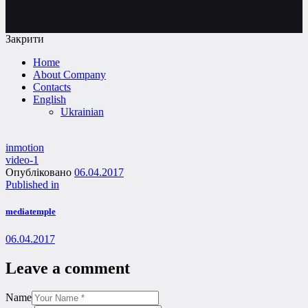
Закрити
Home
About Company
Contacts
English
Ukrainian
inmotion
video-1
Опубліковано
06.04.2017
Post
Previous
Published in
post:
navigation
mediatemple
06.04.2017
Leave a comment
Name