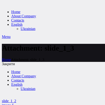
Home
About Company
Contacts
English
Ukrainian
Menu
Attachment: slide_1_3
Home
Attachment: slide_1_3
Закрити
Home
About Company
Contacts
English
Ukrainian
slide_1_2