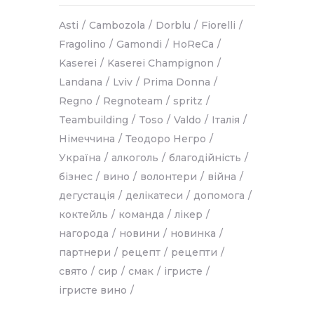
Asti
Cambozola
Dorblu
Fiorelli
Fragolino
Gamondi
HoReCa
Kaserei
Kaserei Champignon
Landana
Lviv
Prima Donna
Regno
Regnoteam
spritz
Teambuilding
Toso
Valdo
Італія
Німеччина
Теодоро Негро
Україна
алкоголь
благодійність
бізнес
вино
волонтери
війна
дегустація
делікатеси
допомога
коктейль
команда
лікер
нагорода
новини
новинка
партнери
рецепт
рецепти
свято
сир
смак
ігристе
ігристе вино