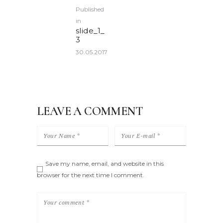
POST
Published
NAVIGATION
in
Previous
slide_1_
post:
3
30.05.2017
LEAVE A COMMENT
Save my name, email, and website in this
browser for the next time I comment.