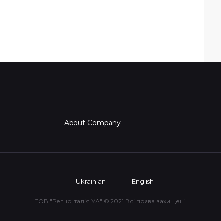
About Company
Ukrainian
English
ТОВ "Регно Італія УА" © 2021 Всі права захищені.