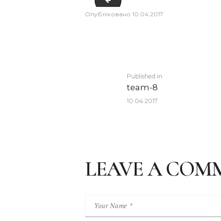
team-6
Опубліковано
10.04.2017
POST
Previous
Published in
team-8
post:
NAVIGATION
10.04.2017
LEAVE A COM