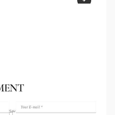
team-7
MENT
Sav