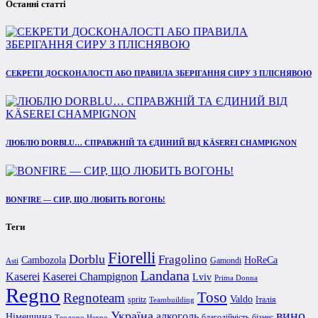
Останні статті
СЕКРЕТИ ДОСКОНАЛОСТІ АБО ПРАВИЛА ЗБЕРІГАННЯ СИРУ З ПЛІСНЯВОЮ
ЛЮБЛЮ DORBLU… СПРАВЖНІЙ ТА ЄДИНИЙ ВІД KÄSEREI CHAMPIGNON
BONFIRE — СИР, ЩО ЛЮБИТЬ ВОГОНЬ!
Теги
Fiorelli
Dorblu
Fragolino
Cambozola
HoReCa
Gamondi
Asti
Landana
Kaserei Champignon
Kaserei
Lviv
Prima Donna
Regno
Toso
Regnoteam
Valdo
spritz
Італія
Teambuilding
вино
Україна
алкоголь
Німеччина
благодійність
бізнес
Теодоро Негро