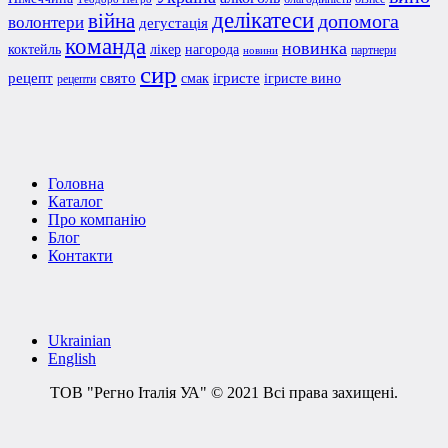
делікатеси
війна
допомога
волонтери
дегустація
команда
новинка
коктейль
лікер
нагорода
партнери
новини
сир
рецепт
свято
ігристе
смак
ігристе вино
рецепти
Головна
Каталог
Про компанію
Блог
Контакти
Ukrainian
English
ТОВ "Регно Італія УА" © 2021 Всі права захищені.