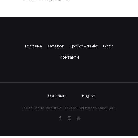
Головна
Каталог
Про компанію
Блог
Контакти
Ukrainian
English
ТОВ "Регно Італія УА" © 2021 Всі права захищені.