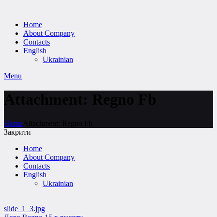
Home
About Company
Contacts
English
Ukrainian
Menu
Attachment: Regno Fb
Home
Attachment: Regno Fb
Закрити
Home
About Company
Contacts
English
Ukrainian
slide_1_3.jpg