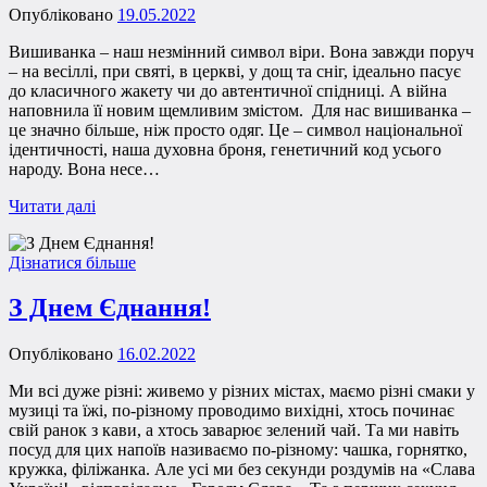
Опубліковано
19.05.2022
Вишиванка – наш незмінний символ віри. Вона завжди поруч
– на весіллі, при святі, в церкві, у дощ та сніг, ідеально пасує
до класичного жакету чи до автентичної спідниці. А війна
наповнила її новим щемливим змістом. Для нас вишиванка –
це значно більше, ніж просто одяг. Це – символ національної
ідентичності, наша духовна броня, генетичний код усього
народу. Вона несе…
Читати далі
Дізнатися більше
З Днем Єднання!
Опубліковано
16.02.2022
Ми всі дуже різні: живемо у різних містах, маємо різні смаки у
музиці та їжі, по-різному проводимо вихідні, хтось починає
свій ранок з кави, а хтось заварює зелений чай. Та ми навіть
посуд для цих напоїв називаємо по-різному: чашка, горнятко,
кружка, філіжанка. Але усі ми без секунди роздумів на «Слава