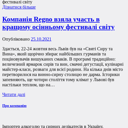
Дізнатися більше
Компанія Regno взяла участь в
кращому осінньому фестивалі світу
Опубліковано
25.10.2021
Здається, 22-24 жовтня весь Львів був на «Святі Сиру та
Вина», який щорічно збирає найбільших гурманів та
поціновувачів вишуканих смаків. В програмі традиційно:
величезний ярмарок сирів та вин, смачні дегустації, кулінарні
майстер-класи, розваги для всієї родини. На кілька днів місто
перетворилося на винно-сирну столицю не дарма. Історики
запевняють, ще чотири століття тому клімат у Львові був
настільки теплим, що на…
Читати далі
Про компанію
Імпортер алкоголю та сирних делікатесів в Україну.