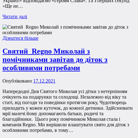
Україні!» відповідаємо «Героям Слава». Та з перших секунд
«Ще не…
Читати далі
Дізнатися більше
Святий Regno Миколай з
помічниками завітав до діток з
особливими потребами
Опубліковано
17.12.2021
Напередодні Дня Святого Миколая усі дітки з нетерпінням
очікують на подарунки та солодощі. Незалежно від віку та
статі, від погоди та поведінки протягом року, Чудотворець
приходить у кожен куточок, до кожної дитинки. Здійснювати
мрії малечі йому допомагають батьки, родичі та
благодійники. Цього року помічником Миколая стала і
компанія Regno. Ми вирішили влаштувати свято для діток з
особливими потребами, в тому…