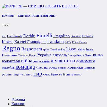
BONFIRE — СИР, ЩО ЛЮБИТЬ ВОГОНЬ!
Теги
Fiorelli
Dorblu
Fragolino
Cambozola
HoReCa
Gamondi
Asti
Landana
Kaserei Champignon
Kaserei
Lviv
Prima Donna
Regno
Toso
Regnoteam
Valdo
spritz
Італія
Teambuilding
вино
Україна
алкоголь
Німеччина
благодійність
бізнес
Теодоро Негро
делікатеси
війна
допомога
волонтери
дегустація
команда
новинка
коктейль
лікер
нагорода
партнери
новини
сир
рецепт
свято
ігристе
смак
ігристе вино
рецепти
Головна
Каталог