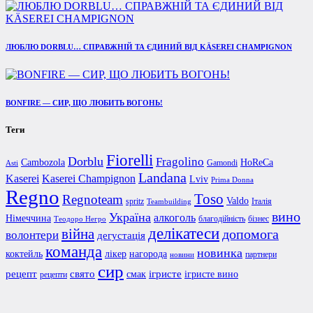
ЛЮБЛЮ DORBLU… СПРАВЖНІЙ ТА ЄДИНИЙ ВІД KÄSEREI CHAMPIGNON
BONFIRE — СИР, ЩО ЛЮБИТЬ ВОГОНЬ!
Теги
Fiorelli
Dorblu
Fragolino
Cambozola
HoReCa
Gamondi
Asti
Landana
Kaserei Champignon
Kaserei
Lviv
Prima Donna
Regno
Toso
Regnoteam
Valdo
spritz
Італія
Teambuilding
вино
Україна
алкоголь
Німеччина
благодійність
бізнес
Теодоро Негро
делікатеси
війна
допомога
волонтери
дегустація
команда
новинка
коктейль
лікер
нагорода
партнери
новини
сир
рецепт
свято
ігристе
смак
ігристе вино
рецепти