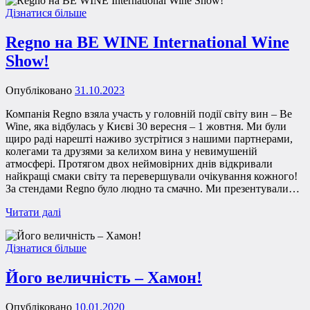
Дізнатися більше
Regno на BE WINE International Wine
Show!
Опубліковано
31.10.2023
Компанія Regno взяла участь у головній події світу вин – Be
Wine, яка відбулась у Києві 30 вересня – 1 жовтня. Ми були
щиро раді нарешті наживо зустрітися з нашими партнерами,
колегами та друзями за келихом вина у невимушеній
атмосфері. Протягом двох неймовірних днів відкривали
найкращі смаки світу та перевершували очікування кожного!
За стендами Regno було людно та смачно. Ми презентували…
Читати далі
Дізнатися більше
Його величність – Хамон!
Опубліковано
10.01.2020