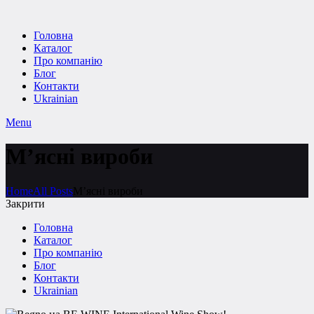
Головна
Каталог
Про компанію
Блог
Контакти
Ukrainian
Menu
М’ясні вироби
Home
All Posts
М’ясні вироби
Закрити
Головна
Каталог
Про компанію
Блог
Контакти
Ukrainian