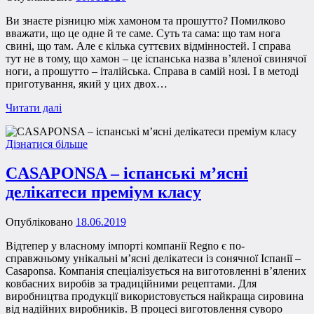
Ви знаєте різницю між хамоном та прошутто? Помилково
вважати, що це одне й те саме. Суть та сама: що там нога
свині, що там. Але є кілька суттєвих відмінностей. І справа
тут не в тому, що хамон – це іспанська назва в’яленої свинячої
ноги, а прошутто – італійська. Справа в самій нозі. І в методі
приготування, який у цих двох…
Читати далі
Дізнатися більше
CASAPONSA – іспанські м’ясні
делікатеси преміум класу
Опубліковано
18.06.2019
Відтепер у власному імпорті компанії Regno є по-
справжньому унікальні м’ясні делікатеси із сонячної Іспанії –
Casaponsa. Компанія спеціалізується на виготовленні в’ялених
ковбасних виробів за традиційними рецептами. Для
виробництва продукції використовується найкраща сировина
від надійних виробників. В процесі виготовлення суворо