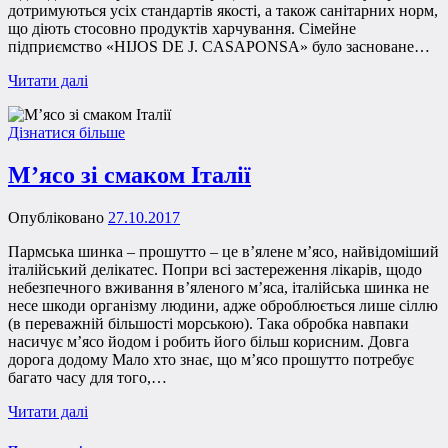
дотримуються усіх стандартів якості, а також санітарних норм,
що діють стосовно продуктів харчування. Сімейне
підприємство «HIJOS DE J. CASAPONSA» було засноване…
Читати далі
Дізнатися більше
М’ясо зі смаком Італії
Опубліковано
27.10.2017
Пармська шинка – прошутто – це в’ялене м’ясо, найвідоміший
італійський делікатес. Попри всі застереження лікарів, щодо
небезпечного вживання в’яленого м’яса, італійська шинка не
несе шкоди організму людини, адже оброблюється лише сіллю
(в переважній більшості морською). Така обробка навпаки
насичує м’ясо йодом і робить його більш корисним. Довга
дорога додому Мало хто знає, що м’ясо прошутто потребує
багато часу для того,…
Читати далі