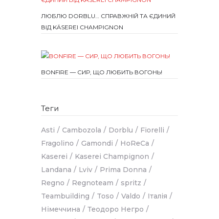
ЛЮБЛЮ DORBLU… СПРАВЖНІЙ ТА ЄДИНИЙ
ВІД KÄSEREI CHAMPIGNON
BONFIRE — СИР, ЩО ЛЮБИТЬ ВОГОНЬ!
Теги
Asti
Cambozola
Dorblu
Fiorelli
Fragolino
Gamondi
HoReCa
Kaserei
Kaserei Champignon
Landana
Lviv
Prima Donna
Regno
Regnoteam
spritz
Teambuilding
Toso
Valdo
Італія
Німеччина
Теодоро Негро