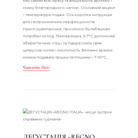
тим самим всю красу та вишуканість аромату і
смаку благородного напою. Основний акцент
– температура подачі. Ось коротка інструкція
для гастрономічних перфекціоністів.
Ігристі (шампанське, просекко) Бульбашкам
потрібен холод. Температура 5-7°С допоможе
зберегти їхню «гру» та підкреслити свіжі
цитрусові нотки і кислотність. Вінтажні зразки
можна подавати трішки теплішими – 7-10°С,…
Читати далі
ДЕГУСТАЦІЯ «REGNO