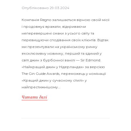
Опубліковано
29.03.2024
Компанія Regno залишається вірною своїй місії
і продовжує вражати, відкриваючи
неперевершені смаки з усього світу та
перевищуючи сподівання своїх клієнтів. Відтак
ми презентували на українському ринку
ексклюзивну новинку, перший та єдиний у
світі джин з бурбонної ванілі — Sir Edmond.
«Найкращий джин у Нідерландах» за версією
The Gin Guide Awards, переможець у номінації
«Кращий джин у сучасному стилі» у
найпрестижнішому…
Читати далі