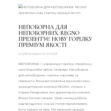
НЕПОБОРНА ДЛЯ
НЕПОБОРНИХ. REGNO
ПРЕЗЕНТУЄ НОВУ ГОРІЛКУ
ПРЕМІУМ ЯКОСТІ
Опубліковано
10.01.2023
NEPOBORNA — українська горілка, створена у
часи боротьби світла і темряви. Непоборна
для непоборних: горілка спротиву та
перемоги. Вона виготовлена під контролем і
за рецептурою компанії REGNO, спільно з
Ігорем Назаровим, екс-директором компанії
Brown Forman Ukraine. “Довгі місяці роботи
над продуктом і ось ми готові презентувати
його Україні та світу. Ми залучили кращих