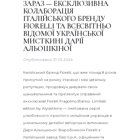
ЗАРАЗ — ЕКСКЛЮЗИВНА
КОЛАБОРАЦІЯ
ІТАЛІЙСЬКОГО БРЕНДУ
FIORELLI ТА ВСЕСВІТНЬО
ВІДОМОЇ УКРАЇНСЬКОЇ
МИСТКИНІ ДАРІЇ
АЛЬОШКІНОЇ
Опубліковано
31.05.2024
Італійський бренд Fiorelli, що вже понад 8 років
присутній на ринку України і має ідеальну
репутацію, продовжує дивувати своїх
шанувальників та презентує справжній
ексклюзив! Fiorelli Fragolino Bianco. Limited
edition by Alyoshkina — лімітована серія
улюбленого ігристого мільйонів українців в
унікальному дизайні авторської витинанки
Дарії Альошкіної. Виробником Fiorelli є
італійський завод Toso S.p.A, офіційним та