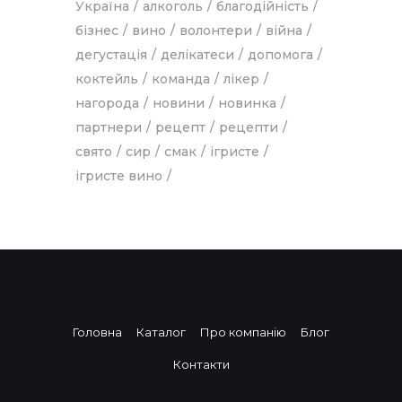
Україна
алкоголь
благодійність
бізнес
вино
волонтери
війна
дегустація
делікатеси
допомога
коктейль
команда
лікер
нагорода
новини
новинка
партнери
рецепт
рецепти
свято
сир
смак
ігристе
ігристе вино
Головна
Каталог
Про компанію
Блог
Контакти