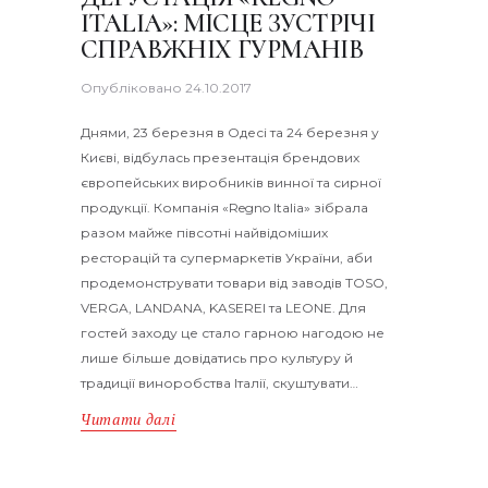
ITALIA»: МІСЦЕ ЗУСТРІЧІ
СПРАВЖНІХ ГУРМАНІВ
Опубліковано
24.10.2017
Днями, 23 березня в Одесі та 24 березня у
Києві, відбулась презентація брендових
європейських виробників винної та сирної
продукції. Компанія «Regno Italia» зібрала
разом майже півсотні найвідоміших
ресторацій та супермаркетів України, аби
продемонструвати товари від заводів TOSO,
VERGA, LANDANA, KASEREI та LEONE. Для
гостей заходу це стало гарною нагодою не
лише більше довідатись про культуру й
традиції виноробства Італії, скуштувати…
Читати далі