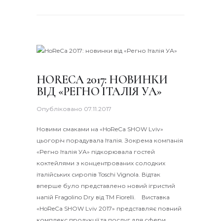
HORECA 2017: НОВИНКИ
ВІД «РЕГНО ІТАЛІЯ УА»
Опубліковано
07.11.2017
Новими смаками на «HoReCa SHOW Lviv»
цьогоріч порадувала Італія. Зокрема компанія
«Регно Італія УА» підкорювала гостей
коктейлями з концентрованих солодких
італійських сиропів Toschi Vignola. Відтак
вперше було представлено новий ігристий
напій Fragolino Dry від ТМ Fiorelli. Виставка
«HoReCa SHOW Lviv 2017» представляє повний
комплекс продукції та послуг для сфери