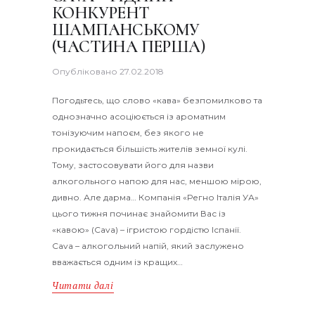
КОНКУРЕНТ
ШАМПАНСЬКОМУ
(ЧАСТИНА ПЕРША)
Опубліковано
27.02.2018
Погодьтесь, що слово «кава» безпомилково та
однозначно асоціюється із ароматним
тонізуючим напоєм, без якого не
прокидається більшість жителів земної кулі.
Тому, застосовувати його для назви
алкогольного напою для нас, меншою мірою,
дивно. Але дарма… Компанія «Регно Італія УА»
цього тижня починає знайомити Вас із
«кавою» (Cava) – ігристою гордістю Іспанії.
Cava – алкогольний напій, який заслужено
вважається одним із кращих…
Читати далі