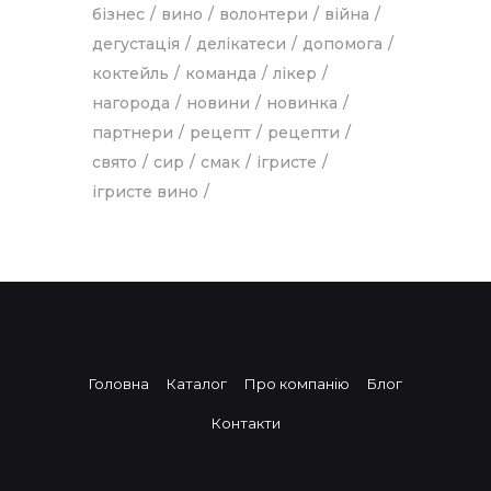
бізнес
вино
волонтери
війна
дегустація
делікатеси
допомога
коктейль
команда
лікер
нагорода
новини
новинка
партнери
рецепт
рецепти
свято
сир
смак
ігристе
ігристе вино
Головна
Каталог
Про компанію
Блог
Контакти