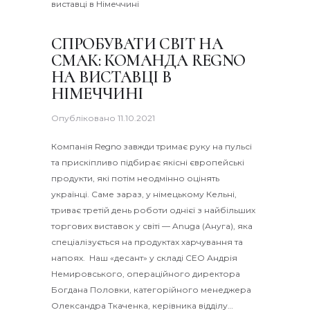
СПРОБУВАТИ СВІТ НА
СМАК: КОМАНДА REGNO
НА ВИСТАВЦІ В
НІМЕЧЧИНІ
Опубліковано
11.10.2021
Компанія Regno завжди тримає руку на пульсі
та прискіпливо підбирає якісні європейські
продукти, які потім неодмінно оцінять
українці. Саме зараз, у німецькому Кельні,
триває третій день роботи однієї з найбільших
торгових виставок у світі — Anuga (Ануга), яка
спеціалізується на продуктах харчування та
напоях. Наш «десант» у складі СЕО Андрія
Немировського, операційного директора
Богдана Половки, категорійного менеджера
Олександра Ткаченка, керівника відділу…