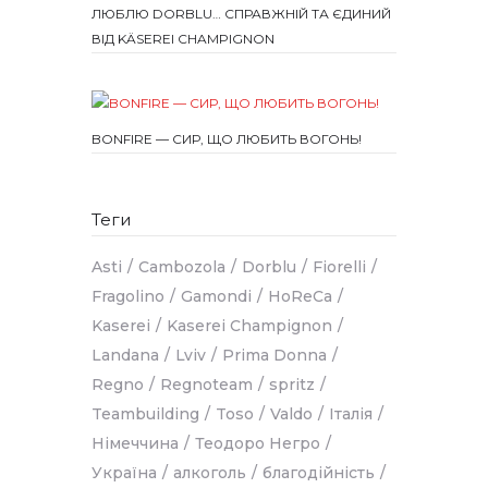
ЛЮБЛЮ DORBLU… СПРАВЖНІЙ ТА ЄДИНИЙ
ВІД KÄSEREI CHAMPIGNON
BONFIRE — СИР, ЩО ЛЮБИТЬ ВОГОНЬ!
Теги
Asti
Cambozola
Dorblu
Fiorelli
Fragolino
Gamondi
HoReCa
Kaserei
Kaserei Champignon
Landana
Lviv
Prima Donna
Regno
Regnoteam
spritz
Teambuilding
Toso
Valdo
Італія
Німеччина
Теодоро Негро
Україна
алкоголь
благодійність