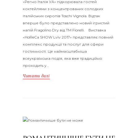
«Регно Італія УА» підкорювала гостей
коктейлями з концентрованих солодких
італійських сиропів Toschi Vignola. Відтак
вперше було представлено новий ігристий
напій Fragolino Dry від ТМ Fiorelli. Виставка
«HoReCa SHOW Lviv 2017» представляє повний
комплекс продукції та послуг для сфери
гостинності. Це наймасштабніша
всеукраїнська подія, яка вже традиційно
проходить у…
Читати далі