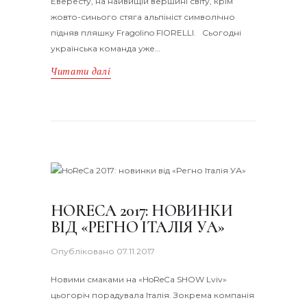
Евересту, на найвищій вершині світу, крім
жовто-синього стяга альпініст символічно
підняв пляшку Fragolino FIORELLI. Сьогодні
українська команда уже…
Читати далі
HORECA 2017: НОВИНКИ
ВІД «РЕГНО ІТАЛІЯ УА»
Опубліковано
07.11.2017
Новими смаками на «HoReCa SHOW Lviv»
цьогоріч порадувала Італія. Зокрема компанія