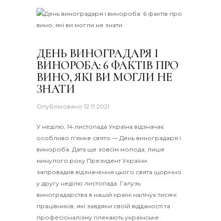
ДЕНЬ ВИНОГРАДАРЯ І
ВИНОРОБА: 6 ФАКТІВ ПРО
ВИНО, ЯКІ ВИ МОГЛИ НЕ
ЗНАТИ
Опубліковано
12.11.2021
У неділю, 14 листопада Україна відзначає
особливо п’янке свято — День виноградаря і
винороба. Дата ще зовсім молода, лише
минулого року Президент України
запровадив відзначення цього свята щорічно
у другу неділю листопада. Галузь
виноградарства в нашій країні налічує тисячі
працівників, які завдяки своїй відданості та
професіоналізму плекають українське