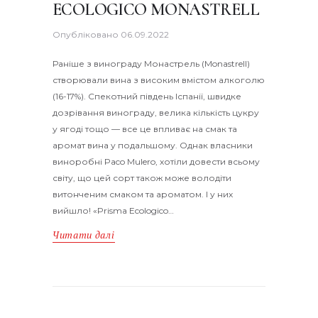
ECOLOGICO MONASTRELL
Опубліковано
06.09.2022
Раніше з винограду Монастрель (Monastrell)
створювали вина з високим вмістом алкоголю
(16-17%). Спекотний південь Іспанії, швидке
дозрівання винограду, велика кількість цукру
у ягоді тощо — все це впливає на смак та
аромат вина у подальшому. Однак власники
виноробні Paco Mulero, хотіли довести всьому
світу, що цей сорт також може володіти
витонченим смаком та ароматом. І у них
вийшло! «Prisma Ecologico…
Читати далі