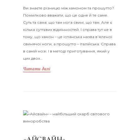
Ви знаєте різницю між хамоном та прошутто?
Помилково вважати, що це одне й те саме.
Суть та сама: що там нога свині, що там. Але є
кілька суттєвих відмінностей. І справа тут не в
тому, що хамон – це іспанська назва в’яленої
свинячої ноги, а прошутто – італійська. Справа
в самій нозі. І в методі приготування, який у
цих двох…
Читати далі
«АЙСВАЙН» –