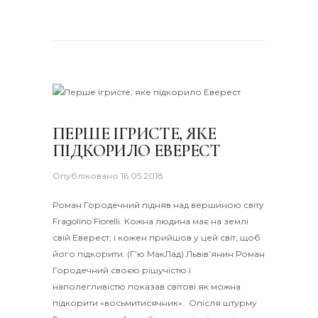
ПЕРШЕ ІГРИСТЕ, ЯКЕ
ПІДКОРИЛО ЕВЕРЕСТ
Опубліковано
16.05.2018
Роман Городечний підняв над вершиною світу
Fragolino Fiorelli. Кожна людина має на землі
свій Еверест, і кожен прийшов у цей світ, щоб
його підкорити. (Г’ю МакЛад) Львів’янин Роман
Городечний своєю рішучістю і
наполегливістю показав світові як можна
підкорити «восьмитисячник». Опісля штурму