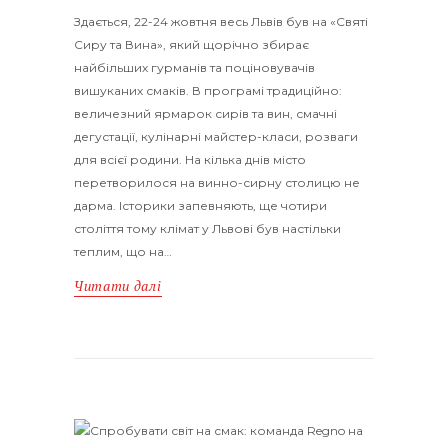
Здається, 22-24 жовтня весь Львів був на «Святі
Сиру та Вина», який щорічно збирає
найбільших гурманів та поціновувачів
вишуканих смаків. В програмі традиційно:
величезний ярмарок сирів та вин, смачні
дегустації, кулінарні майстер-класи, розваги
для всієї родини. На кілька днів місто
перетворилося на винно-сирну столицю не
дарма. Історики запевняють, ще чотири
століття тому клімат у Львові був настільки
теплим, що на…
Читати далі