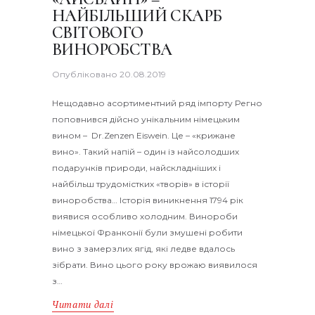
НАЙБІЛЬШИЙ СКАРБ
СВІТОВОГО
ВИНОРОБСТВА
Опубліковано
20.08.2019
Нещодавно асортиментний ряд імпорту Регно
поповнився дійсно унікальним німецьким
вином – Dr.Zenzen Eiswein. Це – «крижане
вино». Такий напій – один із найсолодших
подарунків природи, найскладніших і
найбільш трудомістких «творів» в історії
виноробства… Історія виникнення 1794 рік
виявися особливо холодним. Винороби
німецької Франконії були змушені робити
вино з замерзлих ягід, які ледве вдалось
зібрати. Вино цього року врожаю виявилося
з…
Читати далі