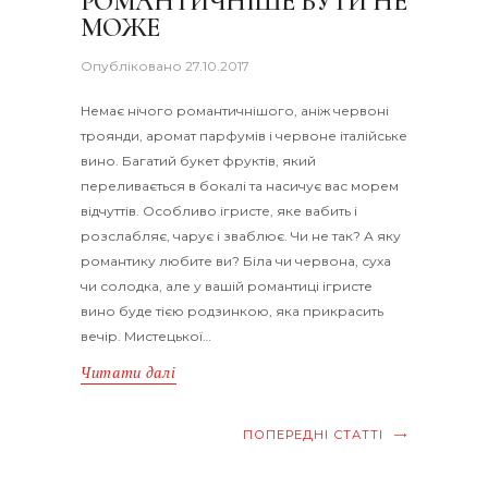
РОМАНТИЧНІШЕ БУТИ НЕ
МОЖЕ
Опубліковано
27.10.2017
Немає нічого романтичнішого, аніж червоні
троянди, аромат парфумів і червоне італійське
вино. Багатий букет фруктів, який
переливається в бокалі та насичує вас морем
відчуттів. Особливо ігристе, яке вабить і
розслабляє, чарує і зваблює. Чи не так? А яку
романтику любите ви? Біла чи червона, суха
чи солодка, але у вашій романтиці ігристе
вино буде тією родзинкою, яка прикрасить
вечір. Мистецької…
Читати далі
ПОПЕРЕДНІ СТАТТІ