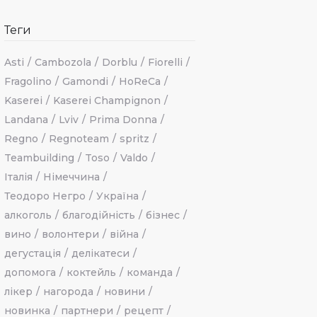
Теги
Asti
Cambozola
Dorblu
Fiorelli
Fragolino
Gamondi
HoReCa
Kaserei
Kaserei Champignon
Landana
Lviv
Prima Donna
Regno
Regnoteam
spritz
Teambuilding
Toso
Valdo
Італія
Німеччина
Теодоро Негро
Україна
алкоголь
благодійність
бізнес
вино
волонтери
війна
дегустація
делікатеси
допомога
коктейль
команда
лікер
нагорода
новини
новинка
партнери
рецепт