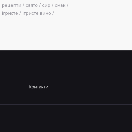
рецепти
свято
сир
смак
ігристе
ігристе вино
г
Контакти