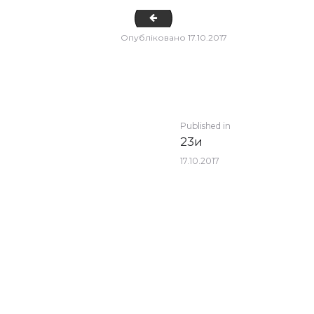
11
Опубліковано
17.10.2017
POST
Previous
Published in
23и
post:
NAVIGATION
17.10.2017