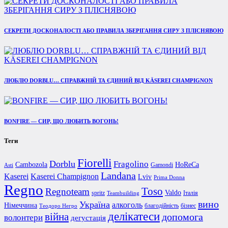
СЕКРЕТИ ДОСКОНАЛОСТІ АБО ПРАВИЛА ЗБЕРІГАННЯ СИРУ З ПЛІСНЯВОЮ
ЛЮБЛЮ DORBLU… СПРАВЖНІЙ ТА ЄДИНИЙ ВІД KÄSEREI CHAMPIGNON
BONFIRE — СИР, ЩО ЛЮБИТЬ ВОГОНЬ!
Теги
Fiorelli
Dorblu
Fragolino
Cambozola
HoReCa
Gamondi
Asti
Landana
Kaserei Champignon
Kaserei
Lviv
Prima Donna
Regno
Toso
Regnoteam
Valdo
spritz
Італія
Teambuilding
вино
Україна
алкоголь
Німеччина
благодійність
бізнес
Теодоро Негро
делікатеси
війна
допомога
волонтери
дегустація