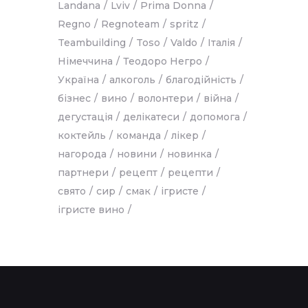
Landana
Lviv
Prima Donna
Regno
Regnoteam
spritz
Teambuilding
Toso
Valdo
Італія
Німеччина
Теодоро Негро
Україна
алкоголь
благодійність
бізнес
вино
волонтери
війна
дегустація
делікатеси
допомога
коктейль
команда
лікер
нагорода
новини
новинка
партнери
рецепт
рецепти
свято
сир
смак
ігристе
ігристе вино