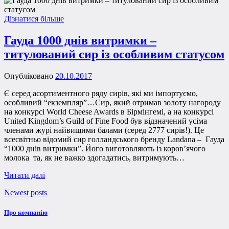
Дізнатися більше
Гауда 1000 днів витримки –
титулований сир із особливим статусом
Опубліковано
20.10.2017
Є серед асортиментного ряду сирів, які ми імпортуємо,
особливий “екземпляр”…Сир, який отримав золоту нагороду
на конкурсі World Cheese Awards в Бірмінгемі, а на конкурсі
United Kingdom’s Guild of Fine Food був відзначений усіма
членами журі найвищими балами (серед 2777 сирів!). Це
всесвітньо відомий сир голландського бренду Landana – Гауда
“1000 днів витримки”. Його виготовляють із коров’ячого
молока та, як не важко здогадатись, витримують…
Читати далі
Newest posts
Про компанію