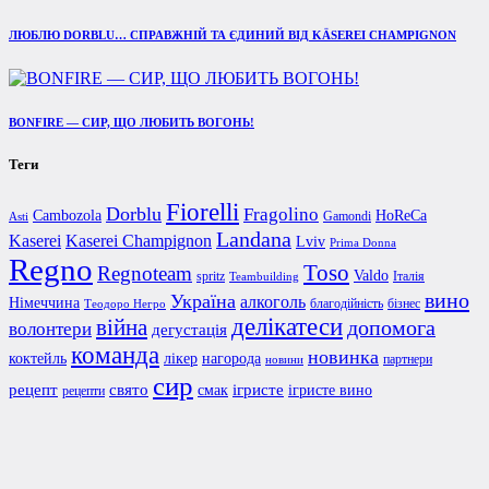
ЛЮБЛЮ DORBLU… СПРАВЖНІЙ ТА ЄДИНИЙ ВІД KÄSEREI CHAMPIGNON
BONFIRE — СИР, ЩО ЛЮБИТЬ ВОГОНЬ!
Теги
Fiorelli
Dorblu
Fragolino
Cambozola
HoReCa
Gamondi
Asti
Landana
Kaserei Champignon
Kaserei
Lviv
Prima Donna
Regno
Toso
Regnoteam
Valdo
spritz
Італія
Teambuilding
вино
Україна
алкоголь
Німеччина
благодійність
бізнес
Теодоро Негро
делікатеси
війна
допомога
волонтери
дегустація
команда
новинка
коктейль
лікер
нагорода
партнери
новини
сир
рецепт
свято
ігристе
смак
ігристе вино
рецепти