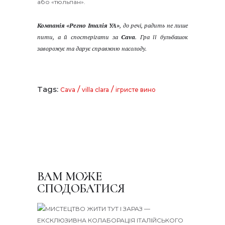
або «тюльпан».
Компанія «Регно Італія УА»
, до речі, радить не лише
пити, а й спостерігати за
Cava
. Гра її бульбашок
заворожує та дарує справжню насолоду.
Tags:
/
/
Cava
villa clara
ігристе вино
ВАМ МОЖЕ
СПОДОБАТИСЯ