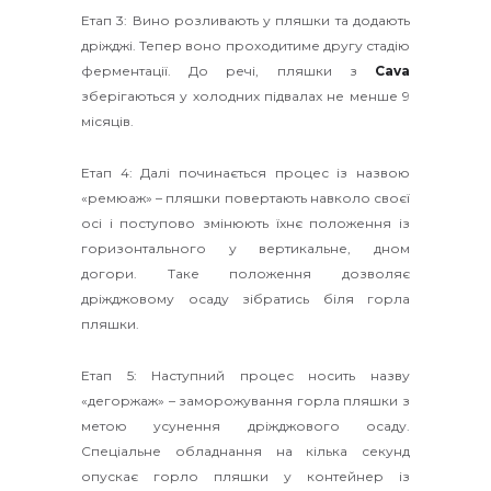
Етап 3: Вино розливають у пляшки та додають
дріжджі. Тепер воно проходитиме другу стадію
ферментації. До речі, пляшки з
Cava
зберігаються у холодних підвалах не менше 9
місяців.
Етап 4: Далі починається процес із назвою
«ремюаж» – пляшки повертають навколо своєї
осі і поступово змінюють їхнє положення із
горизонтального у вертикальне, дном
догори. Таке положення дозволяє
дріжджовому осаду зібратись біля горла
пляшки.
Етап 5: Наступний процес носить назву
«дегоржаж» – заморожування горла пляшки з
метою усунення дріжджового осаду.
Спеціальне обладнання на кілька секунд
опускає горло пляшки у контейнер із