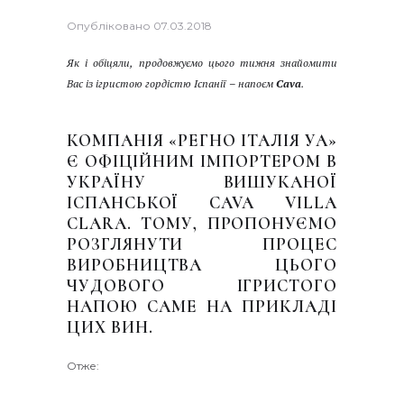
Опубліковано
07.03.2018
Як і обіцяли, продовжуємо цього тижня знайомити
Вас із ігристою гордістю Іспанії – напоєм
Cava
.
КОМПАНІЯ «РЕГНО ІТАЛІЯ УА»
Є ОФІЦІЙНИМ ІМПОРТЕРОМ В
УКРАЇНУ ВИШУКАНОЇ
ІСПАНСЬКОЇ C
AVA
VILLA
CLARA
. ТОМУ, ПРОПОНУЄМО
РОЗГЛЯНУТИ ПРОЦЕС
ВИРОБНИЦТВА ЦЬОГО
ЧУДОВОГО ІГРИСТОГО
НАПОЮ САМЕ НА ПРИКЛАДІ
ЦИХ ВИН.
Отже: