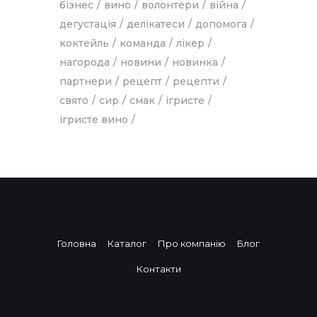
бізнес
вино
волонтери
війна
дегустація
делікатеси
допомога
коктейль
команда
лікер
нагорода
новини
новинка
партнери
рецепт
рецепти
свято
сир
смак
ігристе
ігристе вино
Головна
Каталог
Про компанію
Блог
Контакти