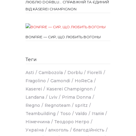
ЛЮБЛЮ DORBLU… СПРАВЖНІЙ ТА ЄДИНИЙ
ВІД KÄSEREI CHAMPIGNON
BONFIRE — СИР, ЩО ЛЮБИТЬ ВОГОНЬ!
Теги
Asti
Cambozola
Dorblu
Fiorelli
Fragolino
Gamondi
HoReCa
Kaserei
Kaserei Champignon
Landana
Lviv
Prima Donna
Regno
Regnoteam
spritz
Teambuilding
Toso
Valdo
Італія
Німеччина
Теодоро Негро
Україна
алкоголь
благодійність