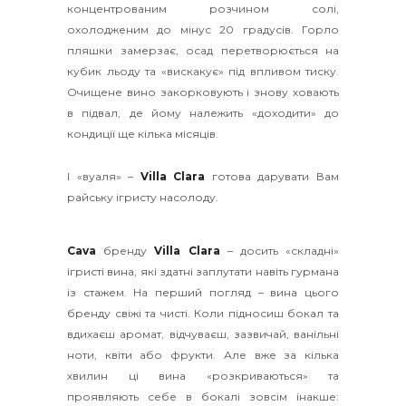
концентрованим розчином солі,
охолодженим до мінус 20 градусів. Горло
пляшки замерзає, осад перетворюється на
кубик льоду та «вискакує» під впливом тиску.
Очищене вино закорковують і знову ховають
в підвал, де йому належить «доходити» до
кондиції ще кілька місяців.
І «вуаля» –
Villa
Clara
готова дарувати Вам
райську ігристу насолоду.
Cava
бренду
Villa Clara
– досить «складні»
ігристі вина, які здатні заплутати навіть гурмана
із стажем. На перший погляд – вина цього
бренду свіжі та чисті. Коли підносиш бокал та
вдихаєш аромат, відчуваєш, зазвичай, ванільні
ноти, квіти або фрукти. Але вже за кілька
хвилин ці вина «розкриваються» та
проявляють себе в бокалі зовсім інакше: