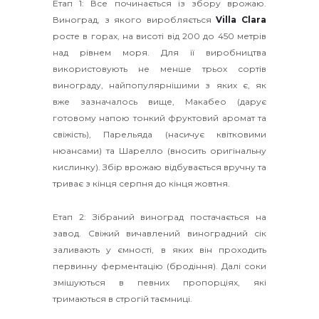
Етап 1: Все починається із збору врожаю.
Виноград, з якого виробляється
Villa
Clara
росте в горах, на висоті від 200 до 450 метрів
над рівнем моря. Для її виробництва
використовують не менше трьох сортів
винограду, найпопулярнішими з яких є, як
вже зазначалось вище, Макабео (дарує
готовому напою тонкий фруктовий аромат та
свіжість), Парельяда (насичує квітковими
нюансами) та Шарелло (вносить оригінальну
кислинку). Збір врожаю відбувається вручну та
триває з кінця серпня до кінця жовтня.
Етап 2: Зібраний виноград постачається на
завод. Свіжий вичавлений виноградний сік
заливають у ємності, в яких він проходить
первинну ферментацію (бродіння). Далі соки
змішуються в певних пропорціях, які
тримаються в строгій таємниці.