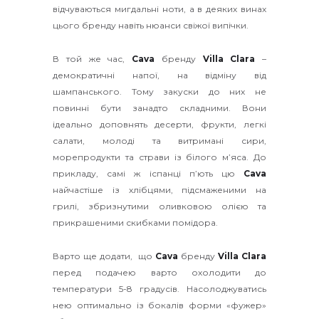
відчуваються мигдальні ноти, а в деяких винах
цього бренду навіть нюанси свіжої випічки.
В той же час,
Cava
бренду
Villa Clara
–
демократичні напої, на відміну від
шампанського. Тому закуски до них не
повинні бути занадто складними. Вони
ідеально доповнять десерти, фрукти, легкі
салати, молоді та витримані сири,
морепродукти та страви із білого м’яса. До
прикладу, самі ж іспанці п’ють цю
Cava
найчастіше із хлібцями, підсмаженими на
грилі, збризнутими оливковою олією та
прикрашеними скибками помідора.
Варто ще додати, що
Cava
бренду
Villa Clara
перед подачею варто охолодити до
температури 5-8 градусів. Насолоджуватись
нею оптимально із бокалів форми «фужер»