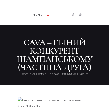
ГОЛОВНА
ЗАКРИТИ
КАТАЛОГ
MENU
ПРО КОМПАНІЮ
БЛОГ
CAVA – ГІДНИЙ
КОНТАКТИ
КОНКУРЕНТ
UKRAINIAN
ШАМПАНСЬКОМУ
(ЧАСТИНА ДРУГА)
Home
All Posts
...
Cava – гідний конкурент...