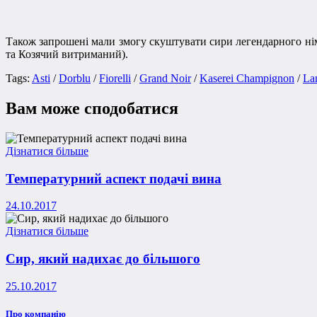
Також запрошені мали змогу скуштувати сири легендарного нім
та Козячий витриманий).
Tags:
Asti
/
Dorblu
/
Fiorelli
/
Grand Noir
/
Kaserei Champignon
/
La
Вам може сподобатися
Дізнатися більше
Температурний аспект подачі вина
24.10.2017
Дізнатися більше
Сир, який надихає до більшого
25.10.2017
Про компанію