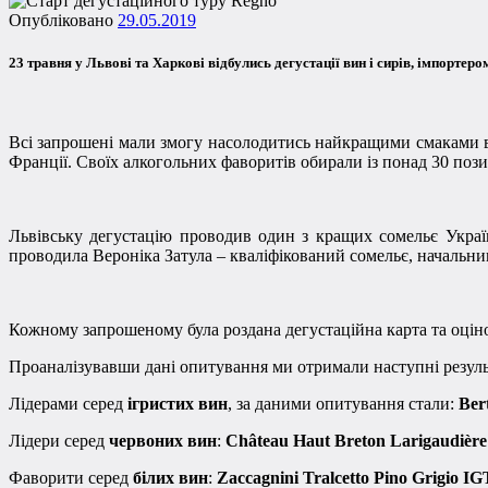
Опубліковано
29.05.2019
23 травня у Львові та Харкові відбулись дегустації вин і сирів, імпортер
Всі запрошені мали змогу насолодитись найкращими смаками вин 
Франції. Своїх алкогольних фаворитів обирали із понад 30 позицій
Львівську дегустацію проводив один з кращих сомельє Украї
проводила Вероніка Затула – кваліфікований сомельє, начальник 
Кожному запрошеному була роздана дегустаційна карта та оціно
Проаналізувавши дані опитування ми отримали наступні резуль
Лідерами серед
ігристих вин
, за даними опитування стали:
Ber
Лідери серед
червоних вин
:
Château Haut Breton Larigaudiè
Фаворити серед
білих вин
:
Zaccagnini Tralcetto Pino Grigio IG