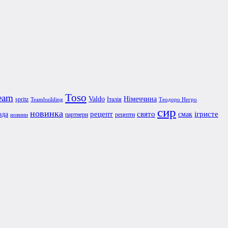
Toso
eam
Valdo
Німеччина
spritz
Італія
Teambuilding
Теодоро Негро
сир
новинка
рецепт
свято
ігристе
ода
смак
партнери
рецепти
новини