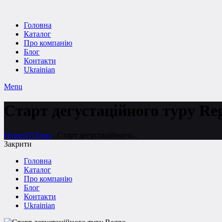
Головна
Каталог
Про компанію
Блог
Контакти
Ukrainian
Menu
Старт дегустаційного туру Re
Home
All Posts
...
Старт дегустаційного...
Закрити
Головна
Каталог
Про компанію
Блог
Контакти
Ukrainian