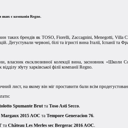
ом яких є компанія Regno.
таких брендів як TOSO, Fiorelli, Zaccagnini, Menegotti, Villa Cl
. Дегустували червоні, білі та ігристі вина Італії, Іспанії та Фра
ни, власник ексклюзивної колекції вина, засновник «Школи Сом
відділу збуту харківської філії компанії Regno.
чний лист, на якому він міг проставити бали всім продегустова
тати:
tolotto Spumante Brut
та
Toso Asti Secco
.
re Margaux 2015 AOC
та
Tempore Generacion 76
.
T
та
Château Les Merles sec Bergerac 2016 AOC
.