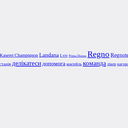
Regno
Landana
Regnot
Kaserei Champignon
Lviv
Prima Donna
делікатеси
команда
допомога
стація
коктейль
лікер
нагор