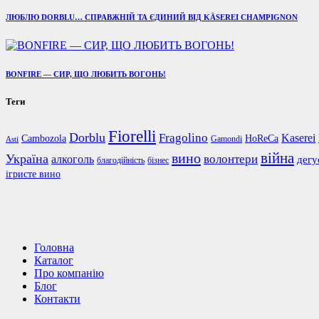
ЛЮБЛЮ DORBLU… СПРАВЖНІЙ ТА ЄДИНИЙ ВІД KÄSEREI CHAMPIGNON
BONFIRE — СИР, ЩО ЛЮБИТЬ ВОГОНЬ!
Теги
Fiorelli
Dorblu
Fragolino
Kaserei
Cambozola
HoReCa
Gamondi
Asti
війна
вино
Україна
алкоголь
волонтери
дегу
благодійність
бізнес
ігристе вино
Головна
Каталог
Про компанію
Блог
Контакти