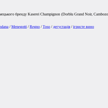
ецького бренду Kaserei Champignon (Dorblu Grand Noir, Cambozol
ndana
/
Menegotti
/
Regno
/
Toso
/
дегустація
/
ігристе вино