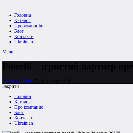
Головна
Каталог
Про компанію
Блог
Контакти
Ukrainian
Menu
Fiorelli – ігристий партнер п
Home
All Posts
...
Fiorelli – ігристий...
Закрити
Головна
Каталог
Про компанію
Блог
Контакти
Ukrainian