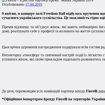
Опубліковано
17.04.2019
9 квітня, в концерт-холі Freedom Hall відбулось вручення щ
сучасного українського суспільства. Це можливість гідно оц
Премія відзначає та об’єднує жінок, які мають неймовірно ба
домі, реалізувати себе у професії та впливати на життя суспільс
Цьогорічна церемонія нагородження подарувала всім гостям радіст
Неповторну атмосферу та святковий настрій події із легкістю с
успішних жінок, які своїм прикладом надихають розвиватись т
До речі, переможцям усіх номінацій партнер заходу
Fiorelli
дару
*Офіційним імпортером бренду Fiorelli на територію Україн