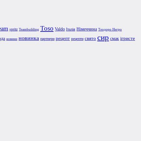
Toso
eam
Valdo
Німеччина
spritz
Італія
Teambuilding
Теодоро Негро
сир
новинка
рецепт
свято
ігристе
ода
смак
партнери
рецепти
новини