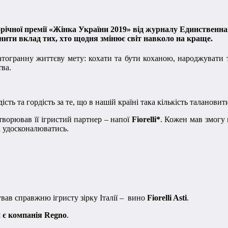
орічної премії «Жінка України 2019» від журналу Единственна
інити вклад тих, хто щодня змінює світ навколо на краще.
гатогранну життєву мету: кохати та бути коханою, народжувати т
тва.
ь та гордість за те, що в нашій країні така кількість талановити
творював її ігристий партнер – напої
Fiorelli*
. Кожен мав змогу
а удосконалюватись.
вав справжню ігристу зірку Італії – вино
Fiorelli Asti
.
и є компанія Regno
.