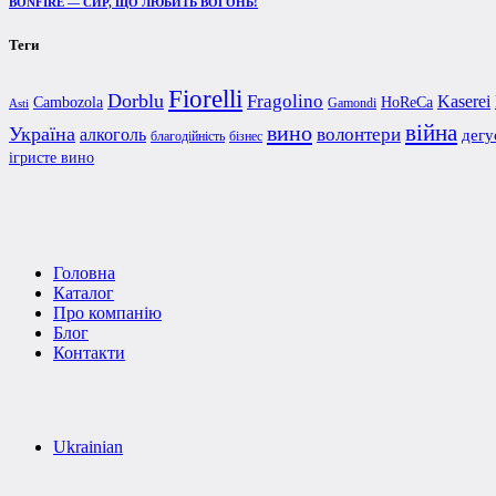
BONFIRE — СИР, ЩО ЛЮБИТЬ ВОГОНЬ!
Теги
Fiorelli
Dorblu
Fragolino
Kaserei
Cambozola
HoReCa
Gamondi
Asti
війна
вино
Україна
алкоголь
волонтери
дегу
благодійність
бізнес
ігристе вино
Головна
Каталог
Про компанію
Блог
Контакти
Ukrainian