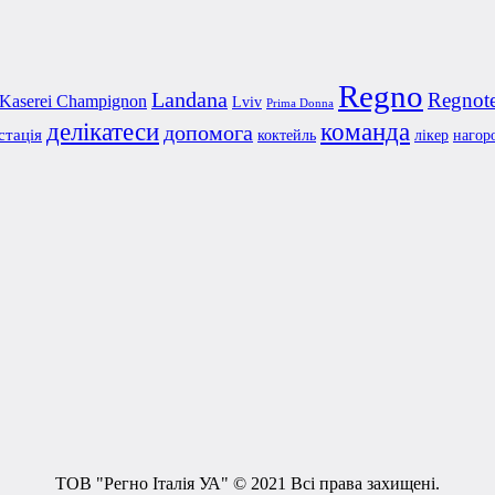
Regno
Landana
Regnot
Kaserei Champignon
Lviv
Prima Donna
делікатеси
команда
допомога
стація
коктейль
лікер
нагор
ТОВ "Регно Італія УА" © 2021 Всі права захищені.