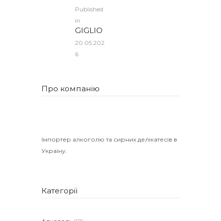
POST
Published
NAVIGATION
in
Previous
GIGLIO
post:
20.05.202
6
Про компанію
Імпортер алкоголю та сирних делікатесів в
Україну.
Категорії