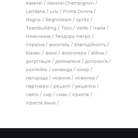
Kaserei
Kaserei Champignon
Landana
Lviv
Prima Donna
Regno
Regnoteam
spritz
Teambuilding
Toso
Valdo
Італія
Німеччина
Теодоро Негро
Україна
алкоголь
благодійність
бізнес
вино
волонтери
війна
дегустація
делікатеси
допомога
коктейль
команда
лікер
нагорода
новини
новинка
партнери
рецепт
рецепти
свято
сир
смак
ігристе
ігристе вино