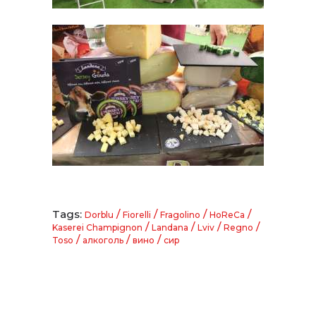
Tags:
/
/
/
/
Dorblu
Fiorelli
Fragolino
HoReCa
/
/
/
/
Kaserei Champignon
Landana
Lviv
Regno
/
/
/
Toso
алкоголь
вино
сир