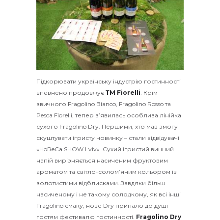
Підкорювати українську індустрію гостинності
впевнено продовжує
ТМ Fiorelli
. Крім
звичного Fragolino Bianco, Fragolino Rosso та
Pesca Fiorelli, тепер з’явилась особлива лінійка
сухого Fragolino Dry. Першими, хто мав змогу
скуштувати ігристу новинку – стали відвідувачі
«HoReCa SHOW Lviv». Сухий ігристий винний
напій вирізняється насиченим фруктовим
ароматом та світло-солом’яним кольором із
золотистими відблисками. Завдяки більш
насиченому і не такому солодкому, як всі інші
Fragolino смаку, нове Dry припало до душі
гостям фестивалю гостинності.
Fragolino Dry