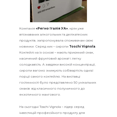
Компанія
«Регно Італія УА»
, крім уже
впізнаваних алкогольних та делікатесних
продуктів, запропонувала споживачам свіжі
новинки. Серед них – сиропи
Toschi Vignola
.
Коктейлі на їх основі – мають приємний смак,
насичений фруктовий аромат і легку
солодкавість. А завдяки високій концентрації,
сиропи вагомо знижують собівартість однієї
порції самого коктейлю. На виставці
гостинності було представлено 50 унікальних
смаків: від класичного полуничного до
екзотичного мангового.
На сьогодні Toschi Vignola – лідер серед
інвестицій професійного продукту для