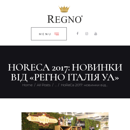
ГОЛОВНА
ЗАКРИТИ
КАТАЛОГ
ПРО КОМПАНІЮ
MENU
БЛОГ
КОНТАКТИ
HORECA 2017: НОВИНКИ
UKRAINIAN
ВІД «РЕГНО ІТАЛІЯ УА»
Home
All Posts
...
HoReCa 2017: новинки від...