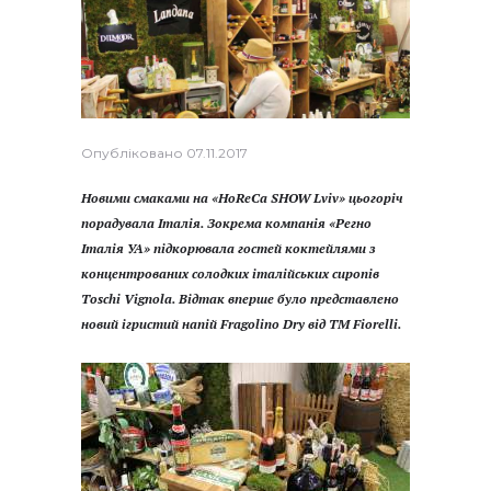
Опубліковано
07.11.2017
Новими смаками на «HoReCa SHOW Lviv» цьогоріч
порадувала Італія. Зокрема компанія «Регно
Італія УА» підкорювала гостей коктейлями з
концентрованих солодких італійських сиропів
Toschi Vignola. Відтак вперше було представлено
новий ігристий напій Fragolino Dry від ТМ Fiorelli.