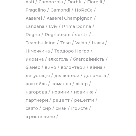
Asti
Cambozola
Dorblu
Fiorelli
Fragolino
Gamondi
HoReCa
Kaserei
Kaserei Champignon
Landana
Lviv
Prima Donna
Regno
Regnoteam
spritz
Teambuilding
Toso
Valdo
Італія
Німеччина
Теодоро Негро
Україна
алкоголь
благодійність
бізнес
вино
волонтери
війна
дегустація
делікатеси
допомога
коктейль
команда
лікер
нагорода
новини
новинка
партнери
рецепт
рецепти
свято
сир
смак
ігристе
ігристе вино