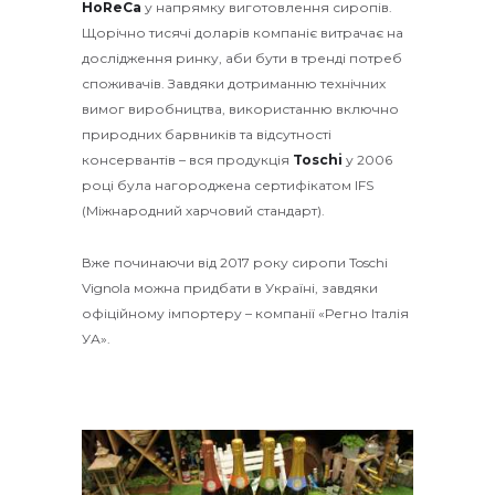
HoReCa
у напрямку виготовлення сиропів.
Щорічно тисячі доларів компаніє витрачає на
дослідження ринку, аби бути в тренді потреб
споживачів. Завдяки дотриманню технічних
вимог виробництва, використанню включно
природних барвників та відсутності
консервантів – вся продукція
Toschi
у 2006
році була нагороджена сертифікатом IFS
(Міжнародний харчовий стандарт).
Вже починаючи від 2017 року сиропи Toschi
Vignola можна придбати в Україні, завдяки
офіційному імпортеру – компанії «Регно Італія
УА».