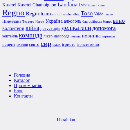
Landana
Kaserei Champignon
Kaserei
Lviv
Prima Donna
Regno
Toso
Regnoteam
Valdo
spritz
Італія
Teambuilding
вино
Україна
алкоголь
Німеччина
благодійність
бізнес
Теодоро Негро
делікатеси
війна
допомога
волонтери
дегустація
команда
новинка
коктейль
лікер
нагорода
партнери
новини
сир
рецепт
свято
ігристе
смак
ігристе вино
рецепти
Головна
Каталог
Про компанію
Блог
Контакти
Ukrainian