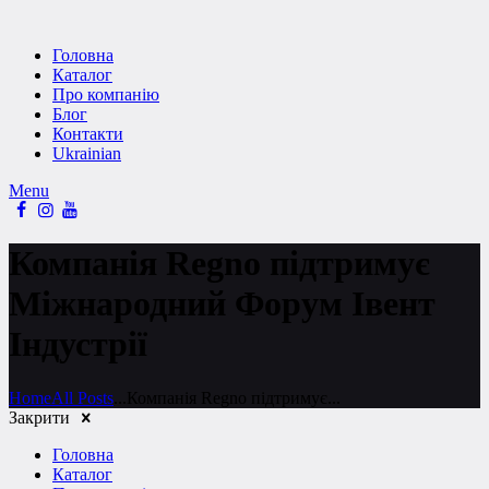
Головна
Каталог
Про компанію
Блог
Контакти
Ukrainian
Menu
Компанія Regno підтримує
Міжнародний Форум Івент
Індустрії
Home
All Posts
...
Компанія Regno підтримує...
Закрити
Головна
Каталог