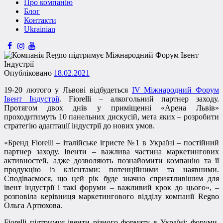
Про компанію
Блог
Контакти
Ukrainian
Опубліковано
18.02.2021
19-20 лютого у Львові відбудеться
IV Міжнародний Форум
Івент Індустрії
. Fiorelli – алкогольний партнер заходу.
Протягом двох днів у приміщенні «Арена Львів»
проходитимуть 10 панельних дискусій, мета яких – розробити
стратегію адаптації індустрії до нових умов.
«Бренд Fiorelli – італійське ігристе №1 в Україні – постійний
партнер заходу. Івенти – важлива частина маркетингових
активностей, адже дозволяють познайомити компанію та її
продукцію із клієнтами: потенційними та наявними.
Сподіваємося, що цей рік буде значно сприятливішим для
івент індустрії і такі форуми – важливий крок до цього», –
розповіла керівниця маркетингового відділу компанії Regno
Ольга Артюхова.
Fiorelli підтримує івенти різного формату в Україні: форуми,