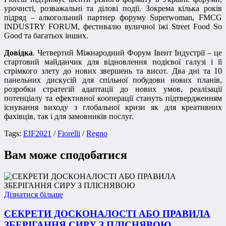
урочисті, розважальні та ділові події. Зокрема кілька років
підряд – алкогольний партнер форуму Superwoman, FMCG
INDUSTRY FORUM, фестивалю вуличної їжі Street Food So
Good та багатьох інших.
Довідка
. Четвертий Міжнародний Форум Івент Індустрії – це
стартовий майданчик для відновлення подієвої галузі і її
стрімкого злету до нових звершень та висот. Два дні та 10
панельних дискусій для спільної побудови нових планів,
розробки стратегій адаптації до нових умов, реалізації
потенціалу та ефективної кооперації стануть підтвердженням
існування виходу з глобальної кризи як для креативних
фахівців, так і для замовників послуг.
Tags:
EIF2021
/
Fiorelli
/
Regno
Вам може сподобатися
Дізнатися більше
СЕКРЕТИ ДОСКОНАЛОСТІ АБО ПРАВИЛА
ЗБЕРІГАННЯ СИРУ З ПЛІСНЯВОЮ