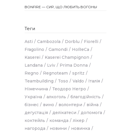
BONFIRE — СИР, ЩО ЛЮБИТЬ ВОГОНЬ!
Теги
Asti
Cambozola
Dorblu
Fiorelli
Fragolino
Gamondi
HoReCa
Kaserei
Kaserei Champignon
Landana
Lviv
Prima Donna
Regno
Regnoteam
spritz
Teambuilding
Toso
Valdo
Італія
Німеччина
Теодоро Негро
Україна
алкоголь
благодійність
бізнес
вино
волонтери
війна
дегустація
делікатеси
допомога
коктейль
команда
лікер
нагорода
новини
новинка