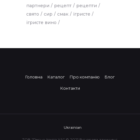
партнери
рецепт
рецепти
свято
сир
смак
ігристе
ігристе вино
Головна
Каталог
Про компанію
Блог
Контакти
Ukrainian
ТОВ "Регно Італія УА" © 2021 Всі права захищені.