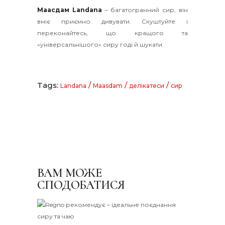
Маасдам Landana
– багатогранний сир, він
вміє приємно дивувати. Скуштуйте і
переконайтесь, що кращого та
«універсальнішого» сиру годі й шукати.
Tags:
/
/
/
Landana
Maasdam
делікатеси
сир
ВАМ МОЖЕ
СПОДОБАТИСЯ