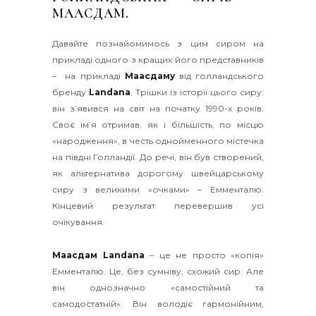
МААСДАМ.
Давайте познайомимось з цим сиром на
прикладі одного з кращих його представників
– на прикладі
Маасдаму
від голландського
бренду
Landana
. Трішки із історії цього сиру:
він з’явився на світ на початку 1990-х років.
Своє ім’я отримав, як і більшість, по місцю
«народження», в честь однойменного містечка
на півдні Голландії. До речі, він був створений,
як альтернатива дорогому швейцарському
сиру з великими «очками» – Емменталю.
Кінцевий результат перевершив усі
очікування.
Маасдам
Landana
– це не просто «копія»
Емменталю. Це, без сумніву, схожий сир. Але
він однозначно «самостійний та
самодостатній». Він володіє гармонійним,