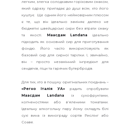
легким, злегка солодкавим горіховим смаком,
який одразу припадає до душі всім, хто його
куштує. Ще одним його неймовірним плюсом
є те, що він ідеально заміняє далеко не
бюджетні швейцарські сири без втрати смаку
та якості.
Маасдам Landana
ідеально
підходить як основний сир для приготування
фондю. Його часто використовують як
базовий сир для сирної тарілки. І, звичайно,
він – просто незамінний інгредієнт для
сендвічів, піци та гарячих бутербродів.
Для тих, хто в пошуку оригінальних поєднань –
«Регно Італія УА»
радить спробувати
Маасдам
Landana
із сухофруктами,
копченостями або в’яленими томатами.
Ідеальну алкогольну пару йому складуть білі
сухі вина із винограду сортів Рислінг або
Соаве.