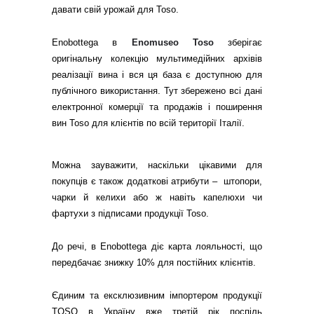
давати свій урожай для Toso.
Enobottega в
Enomuseo Toso
зберігає
оригінальну колекцію мультимедійних архівів
реалізації вина і вся ця база є доступною для
публічного використання. Тут збережено всі дані
електронної комерції та продажів і поширення
вин Toso для клієнтів по всій території Італії.
Можна зауважити, наскільки цікавими для
покупців є також додаткові атрибути – штопори,
чарки й келихи або ж навіть капелюхи чи
фартухи з підписами продукції Toso.
До речі, в Enobottega діє карта лояльності, що
передбачає знижку 10% для постійних клієнтів.
Єдиним та ексклюзивним імпортером продукції
TOSO в Україну вже третій рік поспіль