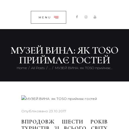
ГОЛОВНА
ЗАКРИТИ
КАТАЛОГ
MENU
ПРО КОМПАНІЮ
БЛОГ
МУЗЕЙ ВИНА: ЯК TOSO
КОНТАКТИ
ПРИЙМАЄ ГОСТЕЙ
UKRAINIAN
Home
All Posts
...
МУЗЕЙ ВИНА: як TOSO приймає...
Опубліковано
23.10.2017
ВПРОДОВЖ ШЕСТИ РОКІВ
ТУРИСТІВ ЗІ ВСЬОГО СВІТУ