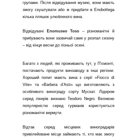
групами. Після відвідування музею, вони мають
змогу скуштувати або ж придбати в Enobottega
кілька пляшок улюбленого вина.
Відвідувачі
Enomuseo Toso
– різноманітні й
прибувають вони зазвичай саме у розпал сезону
– від кінця весни до пізньої осені.
Багато з людей, які проживають тут, у П’ємонті,
постачають продукти винзаводу в інші регіони.
Хороший попит мають вина з серії «Fiocco di
Vite» та «Barbera d’Asti» що виготовляють з
особливого винограду сорту Мускат. Лідером
серед лікерів визнано Teodoro Negro. Великою
популярністю серед гурманів користуються
різноманітні вермути.
Відтак серед місцевих виноградарів
привілейоване місце займають ті, хто має змогу