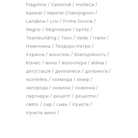
Fragolino
Gamondi
HoReCa
Kaserei
Kaserei Champignon
Landana
Lviv
Prima Donna
Regno
Regnoteam
spritz
Teambuilding
Toso
Valdo
Італія
Німеччина
Теодоро Негро
Україна
алкоголь
благодійність
бізнес
вино
волонтери
війна
дегустація
делікатеси
допомога
коктейль
команда
лікер
нагорода
новини
новинка
партнери
рецепт
рецепти
свято
сир
смак
ігристе
ігристе вино