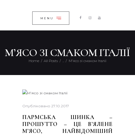
ГОЛОВНА
ЗАКРИТИ
КАТАЛОГ
MENU
ПРО КОМПАНІЮ
БЛОГ
М’ЯСО ЗІ СМАКОМ ІТАЛІЇ
КОНТАКТИ
Home
All Posts
...
М’ясо зі смаком Італії
UKRAINIAN
Опубліковано
27.10.2017
ПАРМСЬКА ШИНКА –
ПРОШУТТО – ЦЕ В’ЯЛЕНЕ
М’ЯСО, НАЙВІДОМІШИЙ