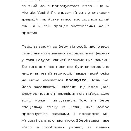
за який може приготуватися м’ясо – це 10
місяців. Уявіть! Як справжній витвір смакових
традицій, італійське м’ясо вистоюється цілий
рік. Та й сам процес вистоювання не із
простих.
Перш за все, м’ясо беруть із особливого виду
свині, який спеціально вирощують на фермах
у Італії. Годують свиней овочами і каштанами.
До того ж м’ясо повинно бути виготовлене
лише на певній території, інакше такий окіст
не може називатися
прошутто
.
Потім же,
його засолюють і ставлять під прес. Далі
фермер повинен перевіряти стан м’яса, адже
воно може і зіпсуватися. Тож, він бере
спеціальну голку із кістки, яка добре
просочується запахами, і проколює між
м’ясом і сальною частиною. Зберігається таке
м’ясо в особливих умовах, за певних