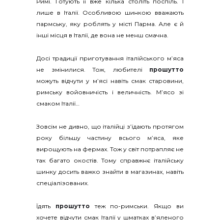
Римі. Готують її вже кілька століть поспіль. І
лише в Італії. Особливою шинкою вважають
пармську, яку роблять у місті Парма. Але є й
інші місця в Італії, де вона не менш смачна.
Досі традиції приготування італійського м’яса
не змінилися. Тож, любителі
прошутто
можуть відчути у м’ясі навіть смак старовини,
римську войовничість і величність. М’ясо зі
смаком Італії…
Зовсім не дивно, що італійці з’їдають протягом
року більшу частину всього м’яса, яке
вирощують на фермах. Тож у світ потрапляє не
так багато окостів. Тому справжнє італійську
шинку досить важко знайти в магазинах, навіть
спеціалізованих.
Їдять
прошутто
теж по-римськи. Якщо ви
хочете відчути смак Італії у шматках в’яленого