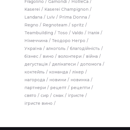
Fragolino
Gamondi
HoReCa
Kaserei
Kaserei Champignon
Landana
Lviv
Prima Donna
Regno
Regnoteam
spritz
Teambuilding
Toso
Valdo
Італія
Німеччина
Теодоро Негро
Україна
алкоголь
благодійність
бізнес
вино
волонтери
війна
дегустація
делікатеси
допомога
коктейль
команда
лікер
нагорода
новини
новинка
партнери
рецепт
рецепти
свято
сир
смак
ігристе
ігристе вино