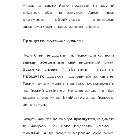
м’яса, то варто його подавати на другий
сніданок або на закуску. Адже тільки
окремими, обов’язково тоненькими
шматками можна насолодитися сповна.
Прошутто
: родзинка кулінарії
Куди б ви не додали італійську шинку, вона
завжди зберігатиме свій вишуканий смак.
Будь-яка страва її збагатить і наситить.
Прошутто
додають і до звичайних канапе.
Таким чином можна повністю розсмакувати
італійський делікатес. Не дивно, що і в піцу
додають таке м’ясо. Італійське до італійського,
як то кажуть.
Кажуть, найкраще смакує
прошутто
, із динею
та інжиром. Так його подавали колись і
римляни. А до закуски червоне сухе вино.