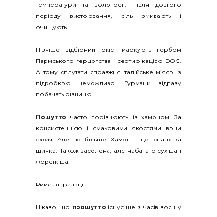
температури та вологості. Після довгого
періоду вистоювання, сіль змивають і
очищують.
Пізніше відбірний окіст маркують гербом
Пармського герцогства і сертифікацією DOC.
А тому сплутати справжнє італійське м’ясо із
підробкою неможливо. Гурмани відразу
побачать різницю.
Пошутто
часто порівнюють із хамоном. За
консистенцією і смаковими якостями вони
схожі. Але не більше. Хамон – це іспанська
шинка. Також засолена, але набагато сухіша і
жорсткіша.
Римські традиції
Цікаво, що
прошутто
існує ще з часів воєн у