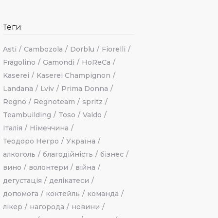
Теги
Asti
Cambozola
Dorblu
Fiorelli
Fragolino
Gamondi
HoReCa
Kaserei
Kaserei Champignon
Landana
Lviv
Prima Donna
Regno
Regnoteam
spritz
Teambuilding
Toso
Valdo
Італія
Німеччина
Теодоро Негро
Україна
алкоголь
благодійність
бізнес
вино
волонтери
війна
дегустація
делікатеси
допомога
коктейль
команда
лікер
нагорода
новини