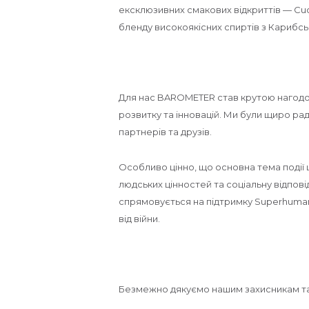
ексклюзивних смакових відкриттів — Cu
бленду високоякісних спиртів з Карибс
Для нас BAROMETER став крутою нагодою
розвитку та інновацій. Ми були щиро раді
партнерів та друзів.
Особливо цінно, що основна тема події
людських цінностей та соціальну відповід
спрямовується на підтримку Superhuman
від війни​.
Безмежно дякуємо нашим захисникам та 