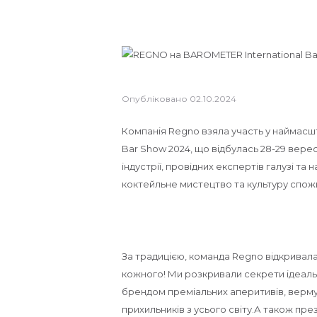
Опубліковано
02.10.2024
Компанія Regno взяла участь у наймасшт
Bar Show 2024, що відбулась 28-29 верес
індустрії, провідних експертів галузі та
коктейльне мистецтво та культуру спож
За традицією, команда Regno відкривал
кожного! Ми розкривали секрети ідеал
брендом преміальних аперитивів, вермут
прихильників з усього світу.А також пр