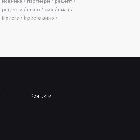
новинка
партнери
рецепт
рецепти
свято
сир
смак
ігристе
ігристе вино
г
Контакти