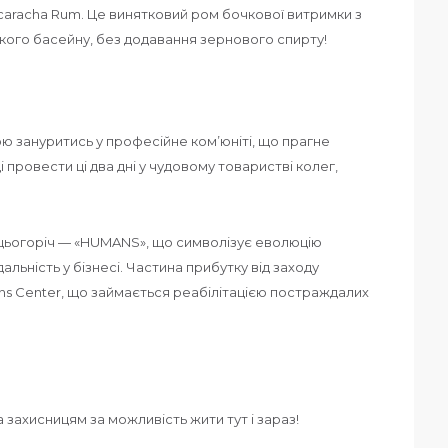
caracha Rum. Це винятковий ром бочкової витримки з
ького басейну, без додавання зернового спирту!
 зануритись у професійне ком’юніті, що прагне
 провести ці два дні у чудовому товаристві колег,
 цьогоріч — «HUMANS», що символізує еволюцію
альність у бізнесі. Частина прибутку від заходу
s Center, що займається реабілітацією постраждалих
захисницям за можливість жити тут і зараз!