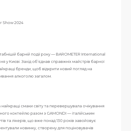
абнішій барній події року — BAROMETER International
ня у Києві. Захід об’єднав справжніх майстрів барної
 найкращі бренди, щоб відкрити новий погляд на
ивання алкоголю загалом.
а найкращі смаки світу та перевершувала очікування
ьного коктейлю разом з GAMONDI — італійським
ів та лікерів, що вже понад 130 років завойовує
езентували новинку, створену для поціновувачів