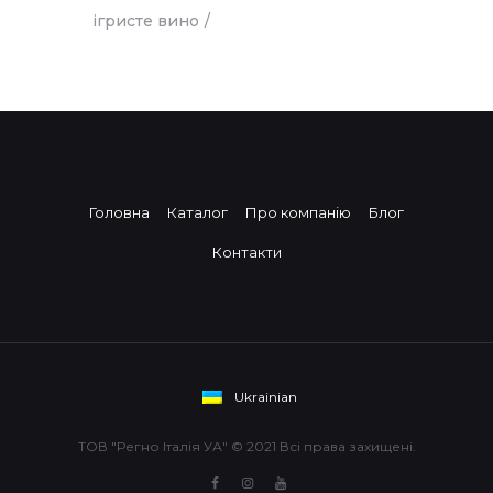
ігристе вино
Головна
Каталог
Про компанію
Блог
Контакти
Ukrainian
ТОВ "Регно Італія УА" © 2021 Всі права захищені.