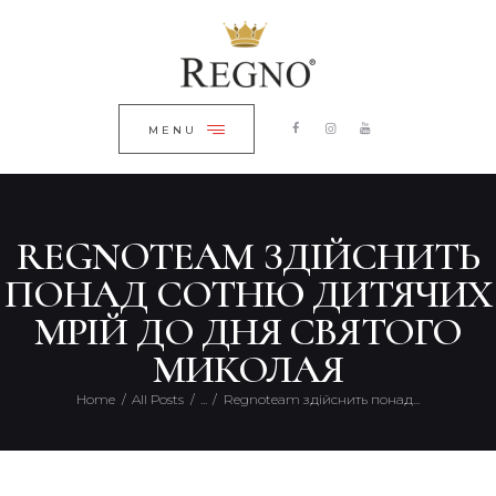
ГОЛОВНА
ЗАКРИТИ
КАТАЛОГ
ПРО КОМПАНІЮ
MENU
БЛОГ
КОНТАКТИ
REGNOTEAM ЗДІЙСНИТЬ
UKRAINIAN
ПОНАД СОТНЮ ДИТЯЧИХ
МРІЙ ДО ДНЯ СВЯТОГО
МИКОЛАЯ
Home
All Posts
...
Regnoteam здійснить понад...