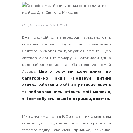
Опубліковано
26.11.2021
Вже традиційно, напередодні зимових свят,
команда компанії Regno стає помічниками
Святого Миколая та турбується про те, щоб
святкові емоції та подарунки отримали діти з
малозабезпечених та багатодітних сімей
Львова.
Цього року ми долучилися до
багаторічної акції «Подаруй дитині
свято», обравши собі 30 дитячих листів
та зобов’язавшись втілити мрії малюків,
які потребують нашої підтримки, в життя.
Ми здійснимо понад 100 заповітних бажань: від
солодощів і фруктів до омріяних іграшок та
теплого одягу. Така місія і приємна, і важлива.