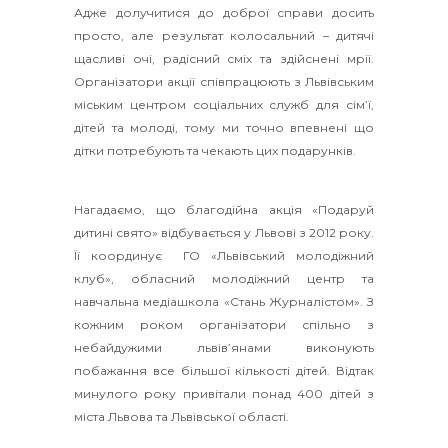
Адже долучитися до доброї справи досить
просто, але результат колосальний – дитячі
щасливі очі, радісний сміх та здійснені мрії.
Організатори акції співпрацюють з Львівським
міським центром соціальних служб для сім’ї,
дітей та молоді, тому ми точно впевнені що
дітки потребують та чекають цих подарунків.
Нагадаємо, що благодійна акція «Подаруй
дитині свято» відбувається у Львові з 2012 року.
Її координує ГО «Львівський молодіжний
клуб», обласний молодіжний центр та
навчальна медіашкола «Стань Журналістом». З
кожним роком організатори спільно з
небайдужими львів’янами виконують
побажання все більшої кількості дітей. Відтак
минулого року привітали понад 400 дітей з
міста Львова та Львівської області.