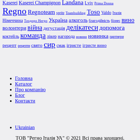
Landana
Kaserei Champignon
Kaserei
Lviv
Prima Donna
Regno
Toso
Regnoteam
Valdo
spritz
Італія
Teambuilding
вино
Україна
алкоголь
Німеччина
благодійність
бізнес
Теодоро Негро
делікатеси
війна
допомога
волонтери
дегустація
команда
новинка
коктейль
лікер
нагорода
партнери
новини
сир
рецепт
свято
ігристе
смак
ігристе вино
рецепти
Головна
Каталог
Про компанію
Блог
Контакти
Ukrainian
ТОВ "Регно Італія УА" © 2021 Всі права захищені.