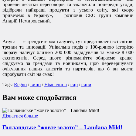
провели десятки переговорів та заключили попередні угоди,
відібрали найкращі продукти з усього світу, які скоро
привеземо в Україну», — розповів СЕО групи компаній
Андрій Немировський.
Ануга — є трендсетером галузей, тут представлені всі світові
тренди та інновації. Унікальна подія з 100-річною історією
щоразу налічує близько 200 000 відвідувачів та майже 8 000
експонентів. Серед цього різноманіття обираємо краще,
слідкуємо за трендами та новинками, щоб перевершувати
очікування наших клієнтів та партнерів, що б ви могли
спробувати світ на смак!
Tags:
Regno
/
вино
/
Німеччина
/
сир
/
сири
Вам може сподобатися
Дізнатися більше
Голландське “жовте золото” – Landana Mild!