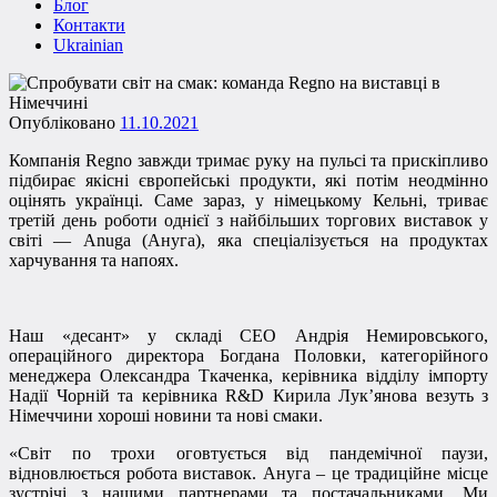
Блог
Контакти
Ukrainian
Опубліковано
11.10.2021
Компанія Regno завжди тримає руку на пульсі та прискіпливо
підбирає якісні європейські продукти, які потім неодмінно
оцінять українці. Саме зараз, у німецькому Кельні, триває
третій день роботи однієї з найбільших торгових виставок у
світі — Anuga (Ануга), яка спеціалізується на продуктах
харчування та напоях.
Наш «десант» у складі СЕО Андрія Немировського,
операційного директора Богдана Половки, категорійного
менеджера Олександра Ткаченка, керівника відділу імпорту
Надії Чорній та керівника R&D Кирила Лук’янова везуть з
Німеччини хороші новини та нові смаки.
«Світ по трохи оговтується від пандемічної паузи,
відновлюється робота виставок. Ануга – це традиційне місце
зустрічі з нашими партнерами та постачальниками. Ми