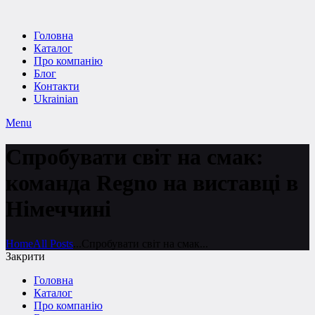
Головна
Каталог
Про компанію
Блог
Контакти
Ukrainian
Menu
Спробувати світ на смак:
команда Regno на виставці в
Німеччині
Home
All Posts
...
Спробувати світ на смак...
Закрити
Головна
Каталог
Про компанію