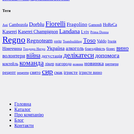
Теги
Fiorelli
Dorblu
Fragolino
Cambozola
HoReCa
Gamondi
Asti
Landana
Kaserei Champignon
Kaserei
Lviv
Prima Donna
Regno
Toso
Regnoteam
Valdo
spritz
Італія
Teambuilding
вино
Україна
алкоголь
Німеччина
благодійність
бізнес
Теодоро Негро
делікатеси
війна
допомога
волонтери
дегустація
команда
новинка
коктейль
лікер
нагорода
партнери
новини
сир
рецепт
свято
ігристе
смак
ігристе вино
рецепти
Головна
Каталог
Про компанію
Блог
Контакти