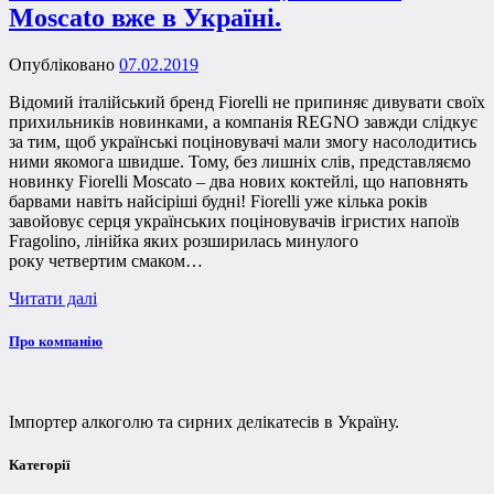
Moscato вже в Україні.
Опубліковано
07.02.2019
Відомий італійський бренд Fiorelli не припиняє дивувати своїх
прихильників новинками, а компанія REGNO завжди слідкує
за тим, щоб українські поціновувачі мали змогу насолодитись
ними якомога швидше. Тому, без лишніх слів, представляємо
новинку Fiorelli Moscato – два нових коктейлі, що наповнять
барвами навіть найсіріші будні! Fiorelli уже кілька років
завойовує серця українських поціновувачів ігристих напоїв
Fragolino, лінійка яких розширилась минулого
року четвертим смаком…
Читати далі
Про компанію
Імпортер алкоголю та сирних делікатесів в Україну.
Категорії