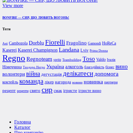
View more
BONFIRE — СИР, ЩО ЛЮБИТЬ ВОГОНЬ!
Теги
Fiorelli
Dorblu
Fragolino
Cambozola
HoReCa
Gamondi
Asti
Landana
Kaserei Champignon
Kaserei
Lviv
Prima Donna
Regno
Toso
Regnoteam
Valdo
spritz
Італія
Teambuilding
вино
Україна
алкоголь
Німеччина
благодійність
бізнес
Теодоро Негро
делікатеси
війна
допомога
волонтери
дегустація
команда
новинка
коктейль
лікер
нагорода
партнери
новини
сир
рецепт
свято
ігристе
смак
ігристе вино
рецепти
Головна
Каталог
Про компанію