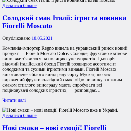
Дізнатися більше
Солодкий смак Італії: ігриста новинка
Fiorelli Moscato
Опубліковано
18.05.2021
Компанія-імпортер Regno вивела на український ринок новий
продукт — Fiorelli Moscato Dolce. Солодке, фруктово-квіткове
вино вже з’явилося на полицях супермаркетів. Цьогоріч
відомий італійський бренд Fiorelli розширює асортимент
солодкими та сухими ігристими винами. Fiorelli Moscato
виготовлене з білого винограду сорту Мускат, що має
виражений фруктово-ягідний смак. «Цю новинку з ніжним
смаком стиглого винограду мають спробувати всі
поціновувачі солодких ігристих, — розповідає…
Читати далі
Дізнатися більше
Нові смаки – нові емоції! Fiorelli