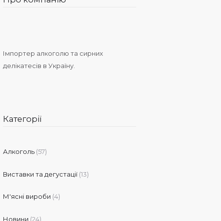
Імпортер алкоголю та сирних
делікатесів в Україну.
Категорії
Алкоголь
(57)
Виставки та дегустації
(13)
М'ясні вироби
(4)
Новини
(24)