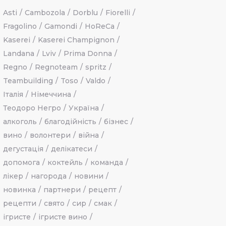
Asti
Cambozola
Dorblu
Fiorelli
Fragolino
Gamondi
HoReCa
Kaserei
Kaserei Champignon
Landana
Lviv
Prima Donna
Regno
Regnoteam
spritz
Teambuilding
Toso
Valdo
Італія
Німеччина
Теодоро Негро
Україна
алкоголь
благодійність
бізнес
вино
волонтери
війна
дегустація
делікатеси
допомога
коктейль
команда
лікер
нагорода
новини
новинка
партнери
рецепт
рецепти
свято
сир
смак
ігристе
ігристе вино