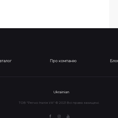
аталог
Про компанію
Бло
Ukrainian
ТОВ "Регно Італія УА" © 2021 Всі права захищені.