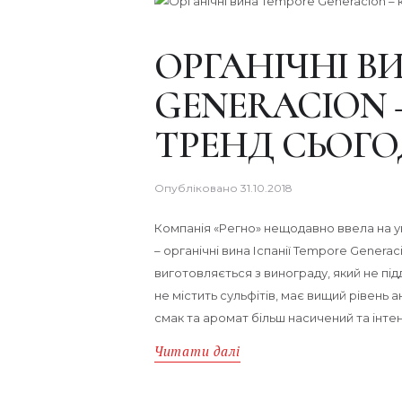
ОРГАНІЧНІ В
GENERACION
ТРЕНД СЬОГ
Опубліковано
31.10.2018
Компанія «Регно» нещодавно ввела на у
– органічні вина Іспанії Tempore Genera
виготовляється з винограду, який не пі
не містить сульфітів, має вищий рівень 
смак та аромат більш насичений та інт
Читати далі