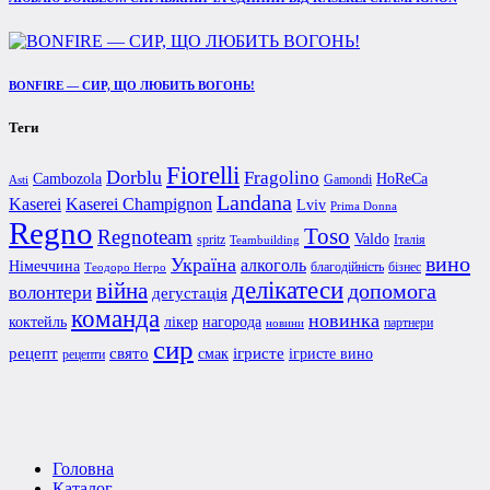
BONFIRE — СИР, ЩО ЛЮБИТЬ ВОГОНЬ!
Теги
Fiorelli
Dorblu
Fragolino
Cambozola
HoReCa
Gamondi
Asti
Landana
Kaserei Champignon
Kaserei
Lviv
Prima Donna
Regno
Toso
Regnoteam
Valdo
spritz
Італія
Teambuilding
вино
Україна
алкоголь
Німеччина
благодійність
бізнес
Теодоро Негро
делікатеси
війна
допомога
волонтери
дегустація
команда
новинка
коктейль
лікер
нагорода
партнери
новини
сир
рецепт
свято
ігристе
смак
ігристе вино
рецепти
Головна
Каталог