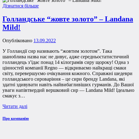
Дізнатися більше
Голландське “жовте золото” – Landana
Mild!
Опубліковано
13.09.2022
У Голландії сир називають “жовтим золотом”. Така
шаноблива назва нас не дивує, адже середньостатистичний
голландець з’їдає понад 14 кілограмів сиру щороку! Одна з
цінностей компанії Regno — відкриваємо найкращі смаки
світу, перевершуємо очікування кожного. Справжні шедеври
голландського сироваріння – це сири бренду Landana, які
здатні здивувати навіть найвибагливіших гурманів. До Вашої
уваги напівтвердий вершковий сир — Landana Mild! Ідеально
смакує з…
Читати далі
Про компанію