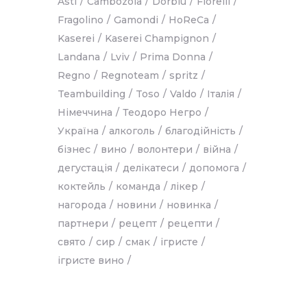
Asti
Cambozola
Dorblu
Fiorelli
Fragolino
Gamondi
HoReCa
Kaserei
Kaserei Champignon
Landana
Lviv
Prima Donna
Regno
Regnoteam
spritz
Teambuilding
Toso
Valdo
Італія
Німеччина
Теодоро Негро
Україна
алкоголь
благодійність
бізнес
вино
волонтери
війна
дегустація
делікатеси
допомога
коктейль
команда
лікер
нагорода
новини
новинка
партнери
рецепт
рецепти
свято
сир
смак
ігристе
ігристе вино