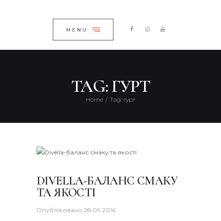
ГОЛОВНА
ЗАКРИТИ
КАТАЛОГ
MENU
ПРО КОМПАНІЮ
БЛОГ
TAG: ГУРТ
КОНТАКТИ
Home
Tag: гурт
UKRAINIAN
DIVELLA-БАЛАНС СМАКУ
ТА ЯКОСТІ
Опубліковано
28.09.2016