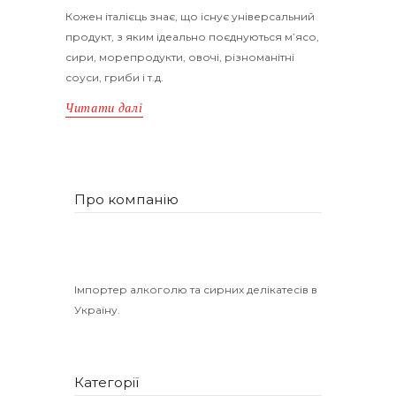
Кожен італієць знає, що існує універсальний
продукт, з яким ідеально поєднуються м’ясо,
сири, морепродукти, овочі, різноманітні
соуси, гриби і т.д.
Читати далі
Про компанію
Імпортер алкоголю та сирних делікатесів в
Україну.
Категорії