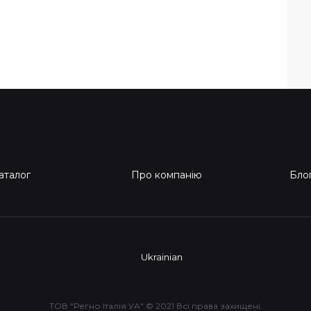
аталог
Про компанію
Бло
Ukrainian
ТОВ "Регно Італія УА" © 2021 Всі права захищені.