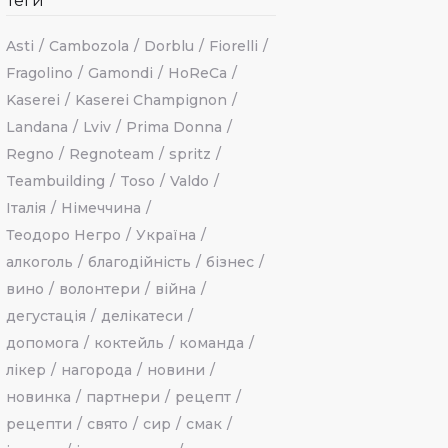
Теги
Asti
Cambozola
Dorblu
Fiorelli
Fragolino
Gamondi
HoReCa
Kaserei
Kaserei Champignon
Landana
Lviv
Prima Donna
Regno
Regnoteam
spritz
Teambuilding
Toso
Valdo
Італія
Німеччина
Теодоро Негро
Україна
алкоголь
благодійність
бізнес
вино
волонтери
війна
дегустація
делікатеси
допомога
коктейль
команда
лікер
нагорода
новини
новинка
партнери
рецепт
рецепти
свято
сир
смак