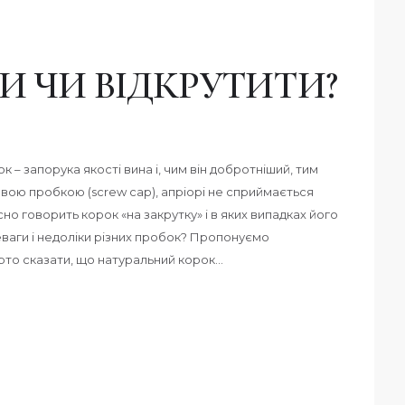
И ЧИ ВІДКРУТИТИ?
– запорука якості вина і, чим він добротніший, тим
вою пробкою (screw cap), апріорі не сприймається
о говорить корок «на закрутку» і в яких випадках його
ваги і недоліки різних пробок? Пропонуємо
арто сказати, що натуральний корок…