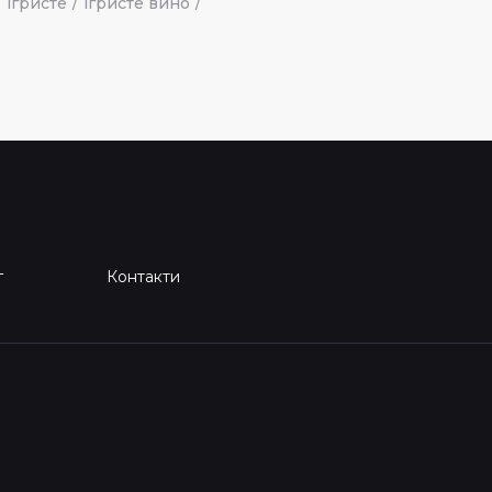
ігристе
ігристе вино
г
Контакти