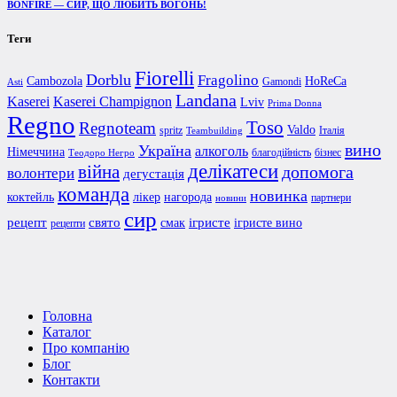
BONFIRE — СИР, ЩО ЛЮБИТЬ ВОГОНЬ!
Теги
Fiorelli
Dorblu
Fragolino
Cambozola
HoReCa
Gamondi
Asti
Landana
Kaserei Champignon
Kaserei
Lviv
Prima Donna
Regno
Toso
Regnoteam
Valdo
spritz
Італія
Teambuilding
вино
Україна
алкоголь
Німеччина
благодійність
бізнес
Теодоро Негро
делікатеси
війна
допомога
волонтери
дегустація
команда
новинка
коктейль
лікер
нагорода
партнери
новини
сир
рецепт
свято
ігристе
смак
ігристе вино
рецепти
Головна
Каталог
Про компанію
Блог
Контакти