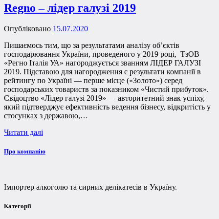
Regno – лідер галузі 2019
Опубліковано
15.07.2020
Пишаємось тим, що за результатами аналізу об’єктів
господарювання України, проведеного у 2019 році, ТзОВ
«Регно Італія УА» нагороджується званням ЛІДЕР ГАЛУЗІ
2019. Підставою для нагородження є результати компанії в
рейтингу по Україні — перше місце («Золото») серед
господарських товариств за показником «Чистий прибуток».
Свідоцтво «Лідер галузі 2019» — авторитетний знак успіху,
який підтверджує ефективність ведення бізнесу, відкритість у
стосунках з державою,…
Читати далі
Про компанію
Імпортер алкоголю та сирних делікатесів в Україну.
Категорії