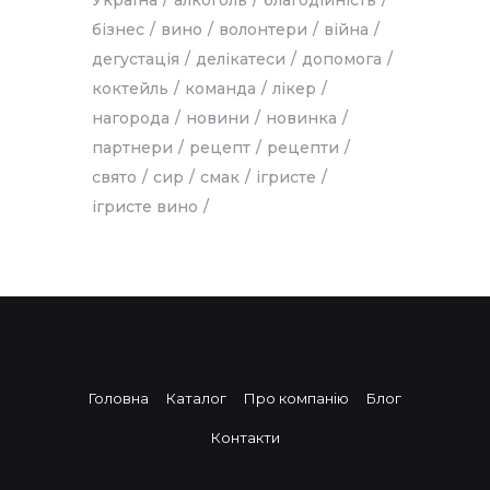
Україна
алкоголь
благодійність
бізнес
вино
волонтери
війна
дегустація
делікатеси
допомога
коктейль
команда
лікер
нагорода
новини
новинка
партнери
рецепт
рецепти
свято
сир
смак
ігристе
ігристе вино
Головна
Каталог
Про компанію
Блог
Контакти