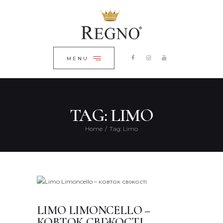
ГОЛОВНА
ЗАКРИТИ
КАТАЛОГ
ПРО КОМПАНІЮ
MENU
БЛОГ
КОНТАКТИ
TAG: LIMO
UKRAINIAN
Home
Tag: Limo
LIMO LIMONCELLO –
КОВТОК СВІЖОСТІ