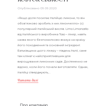
Опубліковано
09.09.2020
«Якщо доля посилає італійцю лимони, то він
обов’язково зробить з них лімончелло» (с)
популярний італійський вислів. Limo Limoncello
від італійського виробника Toso – лікер, навіть
назва якого безпомилково вказує на країну
його походження та основний інгредієнт.
Батьківщина цього лікеру – південь Італії, саме
там клімат є найсприятливішим для
вирощування лимонних садів. Достеменно не
відомо, коли його почали виготовляти. Однак,
італійці стверджують,…
Читати далі
Про компанію