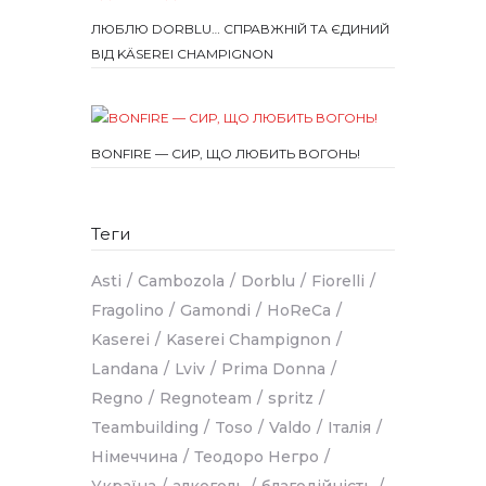
ЛЮБЛЮ DORBLU… СПРАВЖНІЙ ТА ЄДИНИЙ
ВІД KÄSEREI CHAMPIGNON
BONFIRE — СИР, ЩО ЛЮБИТЬ ВОГОНЬ!
Теги
Asti
Cambozola
Dorblu
Fiorelli
Fragolino
Gamondi
HoReCa
Kaserei
Kaserei Champignon
Landana
Lviv
Prima Donna
Regno
Regnoteam
spritz
Teambuilding
Toso
Valdo
Італія
Німеччина
Теодоро Негро