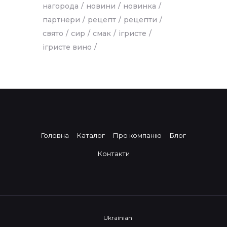
нагорода
новини
новинка
партнери
рецепт
рецепти
свято
сир
смак
ігристе
ігристе вино
Головна
Каталог
Про компанію
Блог
Контакти
Ukrainian