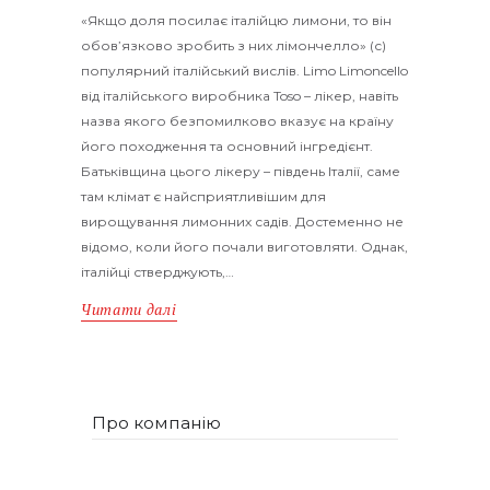
«Якщо доля посилає італійцю лимони, то він
обов’язково зробить з них лімончелло» (с)
популярний італійський вислів. Limo Limoncello
від італійського виробника Toso – лікер, навіть
назва якого безпомилково вказує на країну
його походження та основний інгредієнт.
Батьківщина цього лікеру – південь Італії, саме
там клімат є найсприятливішим для
вирощування лимонних садів. Достеменно не
відомо, коли його почали виготовляти. Однак,
італійці стверджують,…
Читати далі
Про компанію