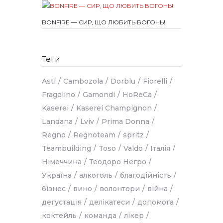
BONFIRE — СИР, ЩО ЛЮБИТЬ ВОГОНЬ!
Теги
Asti
Cambozola
Dorblu
Fiorelli
Fragolino
Gamondi
HoReCa
Kaserei
Kaserei Champignon
Landana
Lviv
Prima Donna
Regno
Regnoteam
spritz
Teambuilding
Toso
Valdo
Італія
Німеччина
Теодоро Негро
Україна
алкоголь
благодійність
бізнес
вино
волонтери
війна
дегустація
делікатеси
допомога
коктейль
команда
лікер