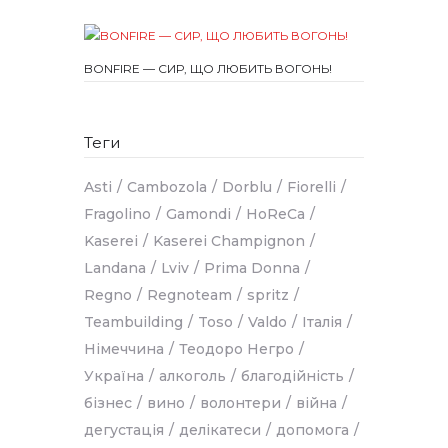
BONFIRE — СИР, ЩО ЛЮБИТЬ ВОГОНЬ!
Теги
Asti
Cambozola
Dorblu
Fiorelli
Fragolino
Gamondi
HoReCa
Kaserei
Kaserei Champignon
Landana
Lviv
Prima Donna
Regno
Regnoteam
spritz
Teambuilding
Toso
Valdo
Італія
Німеччина
Теодоро Негро
Україна
алкоголь
благодійність
бізнес
вино
волонтери
війна
дегустація
делікатеси
допомога