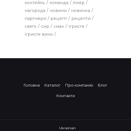
коктейль
команда
лікер
нагорода
новини
новинка
партнери
рецепт
рецепти
свято
сир
смак
ігристе
ігристе вино
Головна
Каталог
Про компанію
Блог
Контакти
Ukrainian