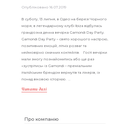
Опубліковано
16.07.2019
В суботу, 13 липня, в Одесі на березі Чорного
моря, в легендарному клубі Ibiza відбулась
грандіозна денна вечірка Gamondi Day Party.
Gamondi Day Party – свято хорошого настрою,
позитивних емоцій, літніх розваг та
неймовірно смачних коктейлів. Гості вечірки
мали змогу познайомитись або ще раз
«зустрітись» із Gamondi – преміальним
італійським брендом вермутів та лікерів, із
понад віковою історією. …
Читати далі
Про компанію