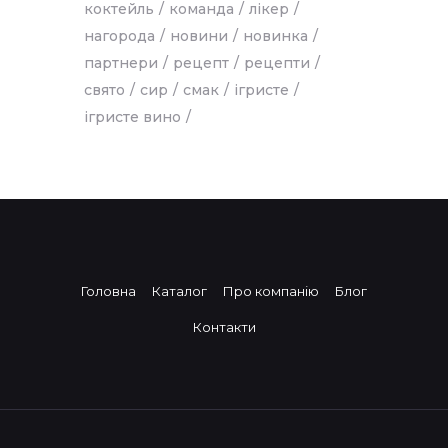
коктейль
команда
лікер
нагорода
новини
новинка
партнери
рецепт
рецепти
свято
сир
смак
ігристе
ігристе вино
Головна
Каталог
Про компанію
Блог
Контакти