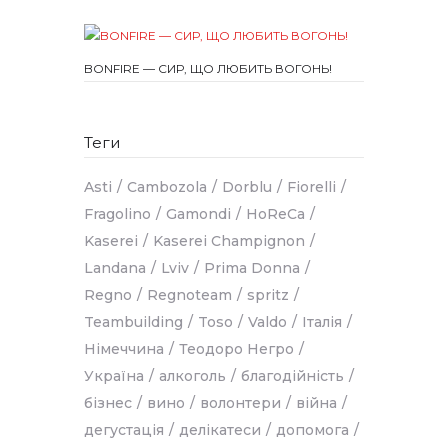
BONFIRE — СИР, ЩО ЛЮБИТЬ ВОГОНЬ!
Теги
Asti
Cambozola
Dorblu
Fiorelli
Fragolino
Gamondi
HoReCa
Kaserei
Kaserei Champignon
Landana
Lviv
Prima Donna
Regno
Regnoteam
spritz
Teambuilding
Toso
Valdo
Італія
Німеччина
Теодоро Негро
Україна
алкоголь
благодійність
бізнес
вино
волонтери
війна
дегустація
делікатеси
допомога