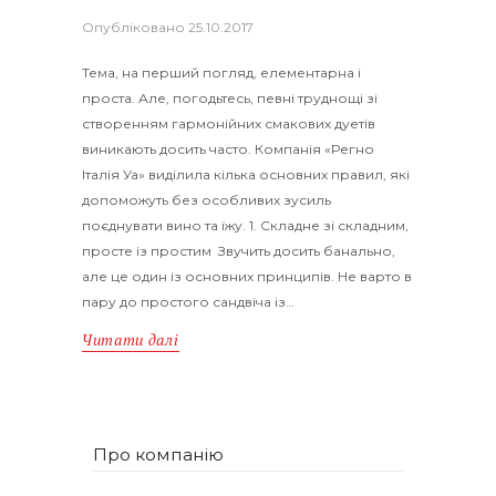
Опубліковано
25.10.2017
Тема, на перший погляд, елементарна і
проста. Але, погодьтесь, певні труднощі зі
створенням гармонійних смакових дуетів
виникають досить часто. Компанія «Регно
Італія Уа» виділила кілька основних правил, які
допоможуть без особливих зусиль
поєднувати вино та їжу. 1. Складне зі складним,
просте із простим Звучить досить банально,
але це один із основних принципів. Не варто в
пару до простого сандвіча із…
Читати далі
Про компанію