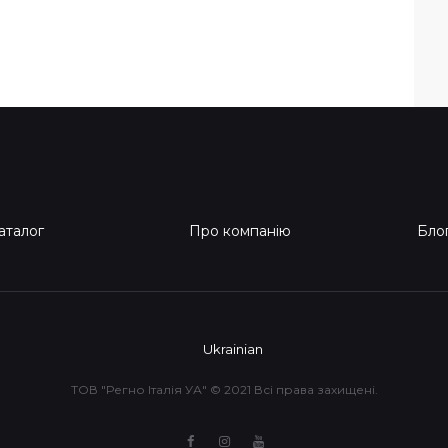
аталог
Про компанію
Бло
Ukrainian
ТОВ "Регно Італія УА" © 2021 Всі права захищені.