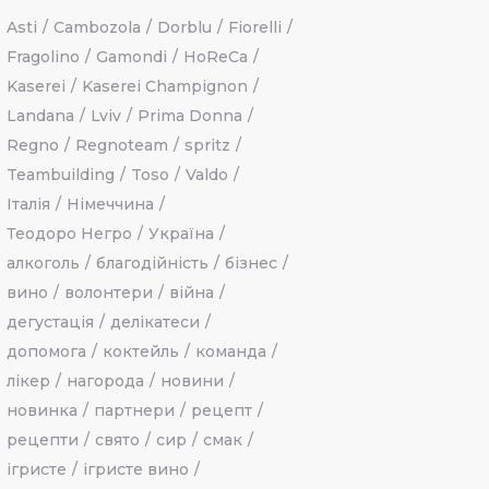
Asti
Cambozola
Dorblu
Fiorelli
Fragolino
Gamondi
HoReCa
Kaserei
Kaserei Champignon
Landana
Lviv
Prima Donna
Regno
Regnoteam
spritz
Teambuilding
Toso
Valdo
Італія
Німеччина
Теодоро Негро
Україна
алкоголь
благодійність
бізнес
вино
волонтери
війна
дегустація
делікатеси
допомога
коктейль
команда
лікер
нагорода
новини
новинка
партнери
рецепт
рецепти
свято
сир
смак
ігристе
ігристе вино