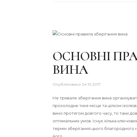
ОСНОВНІ ПРА
ВИНА
Опубліковано
24.10.2017
Не тривале зберігання вина організуват
прохолодне тихе місце та цілком ізолюв
вино протягом довгого часу, то таки до
оптимальних умов. Існує кілька ключови
термін зберігання цього благородного 
його…