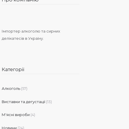
Імпортер алкоголю та сирних
делікатесів в Україну.
Категорії
Алкоголь
(57)
Виставки та дегустації
(13)
М'ясні вироби
(4)
Новини
(24)