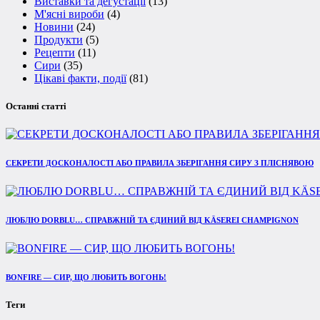
Виставки та дегустації
(13)
М'ясні вироби
(4)
Новини
(24)
Продукти
(5)
Рецепти
(11)
Сири
(35)
Цікаві факти, події
(81)
Останні статті
СЕКРЕТИ ДОСКОНАЛОСТІ АБО ПРАВИЛА ЗБЕРІГАННЯ СИРУ З ПЛІСНЯВОЮ
ЛЮБЛЮ DORBLU… СПРАВЖНІЙ ТА ЄДИНИЙ ВІД KÄSEREI CHAMPIGNON
BONFIRE — СИР, ЩО ЛЮБИТЬ ВОГОНЬ!
Теги