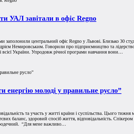
ти УАЛ завітали в офіс Regno
и заполонили центральний офіс Regno у Львові. Близько 30 студен
дрієм Немировським. Говорили про підприємництво та лідерство,
 зі всієї України. Упродовж річної програми навчання вони…
и енергію молоді у правильне русло”
відальність та участь у житті країни і суспільства. Цього тижн
тєвих баланс, здоровий спосіб життя, відповідальність. Спікером
Городечний. “Для мене важливо…