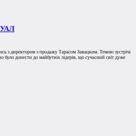
и УАЛ
лись з директором з продажу Тарасом Завацким. Темою зустрічі
иво було донести до майбутніх лідерів, що сучасний світ дуже