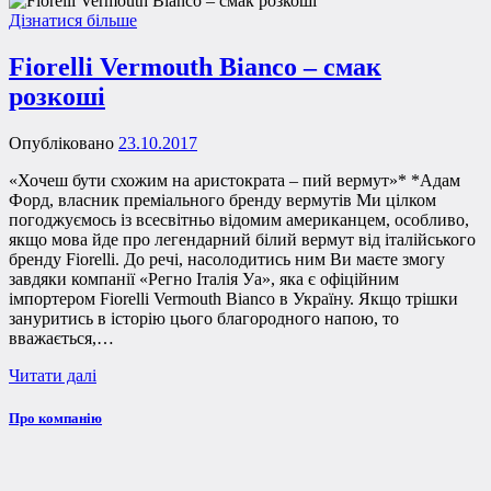
Дізнатися більше
Fiorelli Vermouth Bianco – смак
розкоші
Опубліковано
23.10.2017
«Хочеш бути схожим на аристократа – пий вермут»* *Адам
Форд, власник преміального бренду вермутів Ми цілком
погоджуємось із всесвітньо відомим американцем, особливо,
якщо мова йде про легендарний білий вермут від італійського
бренду Fiorelli. До речі, насолодитись ним Ви маєте змогу
завдяки компанії «Регно Італія Уа», яка є офіційним
імпортером Fiorelli Vermouth Bianco в Україну. Якщо трішки
зануритись в історію цього благородного напою, то
вважається,…
Читати далі
Про компанію