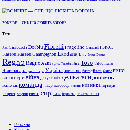
BONFIRE — СИР, ЩО ЛЮБИТЬ ВОГОНЬ!
Теги
Fiorelli
Dorblu
Fragolino
Cambozola
HoReCa
Gamondi
Asti
Landana
Kaserei Champignon
Kaserei
Lviv
Prima Donna
Regno
Toso
Regnoteam
Valdo
spritz
Італія
Teambuilding
вино
Україна
алкоголь
Німеччина
благодійність
бізнес
Теодоро Негро
делікатеси
війна
допомога
волонтери
дегустація
команда
новинка
коктейль
лікер
нагорода
партнери
новини
сир
рецепт
свято
ігристе
смак
ігристе вино
рецепти
Головна
Каталог