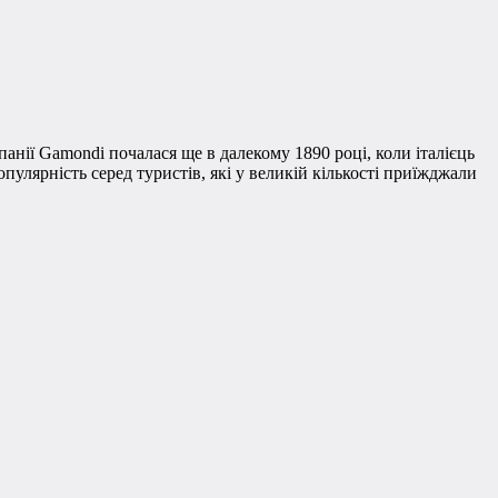
анії Gamondi почалася ще в далекому 1890 році, коли італієць
улярність серед туристів, які у великій кількості приїжджали