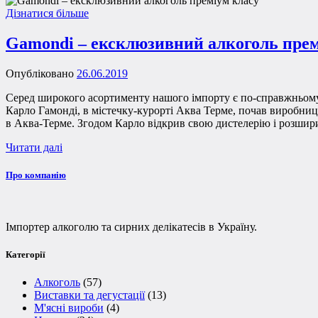
Дізнатися більше
Gamondi – ексклюзивний алкоголь прем
Опубліковано
26.06.2019
Серед широкого асортименту нашого імпорту є по-справжньому ун
Карло Гамонді, в містечку-курорті Аква Терме, почав виробницт
в Аква-Терме. Згодом Карло відкрив свою дистелерію і розши
Читати далі
Про компанію
Імпортер алкоголю та сирних делікатесів в Україну.
Категорії
Алкоголь
(57)
Виставки та дегустації
(13)
М'ясні вироби
(4)