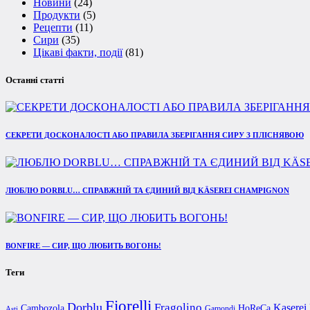
Новини
(24)
Продукти
(5)
Рецепти
(11)
Сири
(35)
Цікаві факти, події
(81)
Останні статті
СЕКРЕТИ ДОСКОНАЛОСТІ АБО ПРАВИЛА ЗБЕРІГАННЯ СИРУ З ПЛІСНЯВОЮ
ЛЮБЛЮ DORBLU… СПРАВЖНІЙ ТА ЄДИНИЙ ВІД KÄSEREI CHAMPIGNON
BONFIRE — СИР, ЩО ЛЮБИТЬ ВОГОНЬ!
Теги
Fiorelli
Dorblu
Fragolino
Kaserei
Cambozola
HoReCa
Gamondi
Asti