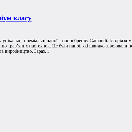
іум класу
ікальні, преміальні напої – напої бренду Gamondi. Історія комп
во трав’яних настоянок. Це були напої, які швидко завоювали поп
рив виробництво. Зараз…