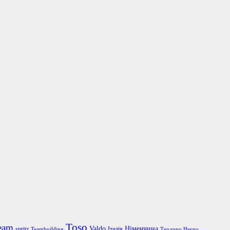
Toso
eam
Valdo
Німеччина
spritz
Італія
Teambuilding
Теодоро Негро