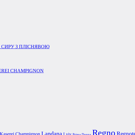
Regno
Landana
Regnot
Kaserei Champignon
Lviv
Prima Donna