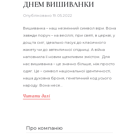
ДНЕМ ВИШИВАНКИ
Опубліковано
19.05.2022
Вишиванка – наш незмінний символ віри. Вона
завжди поруч – на весіллі, при святі, в церкві, у
дощ та сніг, ідеально пасує до класичного
жакету чи до автентичної спідниці. А війна
наповнила її новим щемливим змістом. Для
нас вишиванка – це значно більше, ніж просто
одяг. Це – символ національної ідентичності,
наша духовна броня, генетичний код усього
народу. Вона несе…
Читати далі
Про компанію