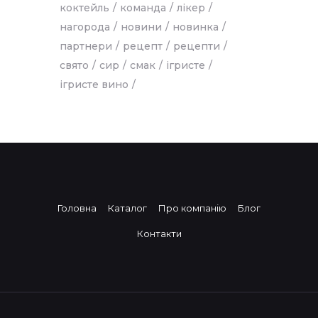
коктейль
команда
лікер
нагорода
новини
новинка
партнери
рецепт
рецепти
свято
сир
смак
ігристе
ігристе вино
Головна
Каталог
Про компанію
Блог
Контакти