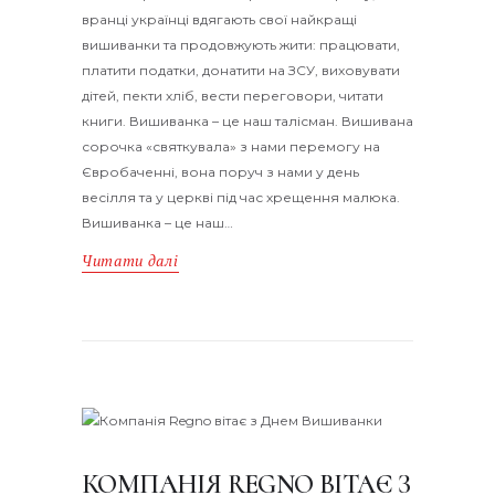
вранці українці вдягають свої найкращі
вишиванки та продовжують жити: працювати,
платити податки, донатити на ЗСУ, виховувати
дітей, пекти хліб, вести переговори, читати
книги. Вишиванка – це наш талісман. Вишивана
сорочка «святкувала» з нами перемогу на
Євробаченні, вона поруч з нами у день
весілля та у церкві під час хрещення малюка.
Вишиванка – це наш…
Читати далі
КОМПАНІЯ REGNO ВІТАЄ З