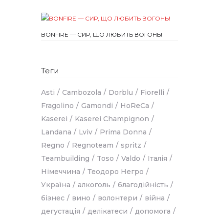
BONFIRE — СИР, ЩО ЛЮБИТЬ ВОГОНЬ!
Теги
Asti
Cambozola
Dorblu
Fiorelli
Fragolino
Gamondi
HoReCa
Kaserei
Kaserei Champignon
Landana
Lviv
Prima Donna
Regno
Regnoteam
spritz
Teambuilding
Toso
Valdo
Італія
Німеччина
Теодоро Негро
Україна
алкоголь
благодійність
бізнес
вино
волонтери
війна
дегустація
делікатеси
допомога