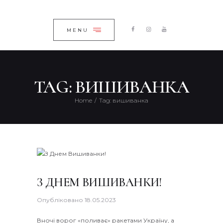
ГОЛОВНА
ЗАКРИТИ
КАТАЛОГ
MENU
ПРО КОМПАНІЮ
БЛОГ
TAG: ВИШИВАНКА
КОНТАКТИ
Home
Tag: вишиванка
UKRAINIAN
З ДНЕМ ВИШИВАНКИ!
Опубліковано
18.05.2023
Вночі ворог «поливає» ракетами Україну, а