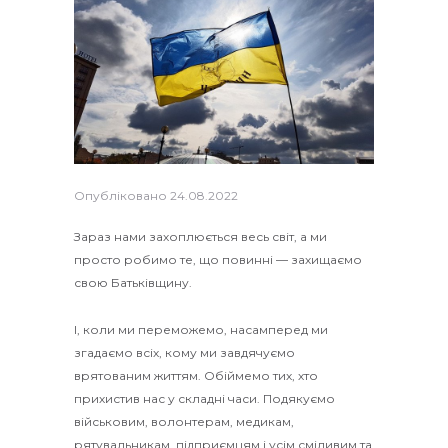
Опубліковано
24.08.2022
Зараз нами захоплюється весь світ, а ми
просто робимо те, що повинні — захищаємо
свою Батьківщину.
І, коли ми переможемо, насамперед ми
згадаємо всіх, кому ми завдячуємо
врятованим життям. Обіймемо тих, хто
прихистив нас у складні часи. Подякуємо
військовим, волонтерам, медикам,
рятувальникам, підприємцям і усім сміливим та