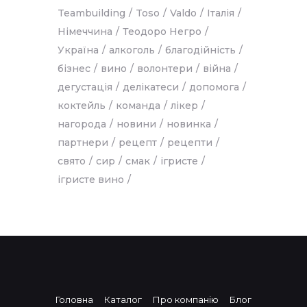
Teambuilding
Toso
Valdo
Італія
Німеччина
Теодоро Негро
Україна
алкоголь
благодійність
бізнес
вино
волонтери
війна
дегустація
делікатеси
допомога
коктейль
команда
лікер
нагорода
новини
новинка
партнери
рецепт
рецепти
свято
сир
смак
ігристе
ігристе вино
Головна
Каталог
Про компанію
Блог