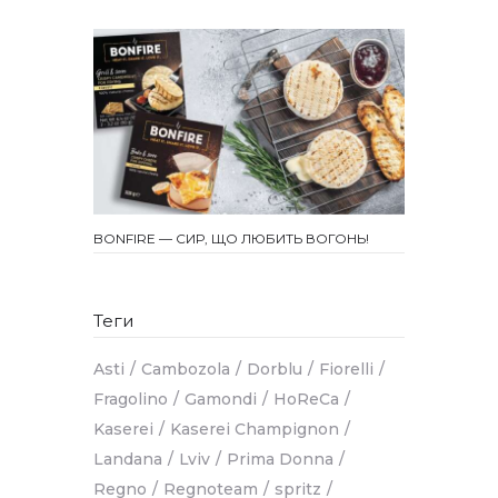
BONFIRE — СИР, ЩО ЛЮБИТЬ ВОГОНЬ!
Теги
Asti
Cambozola
Dorblu
Fiorelli
Fragolino
Gamondi
HoReCa
Kaserei
Kaserei Champignon
Landana
Lviv
Prima Donna
Regno
Regnoteam
spritz