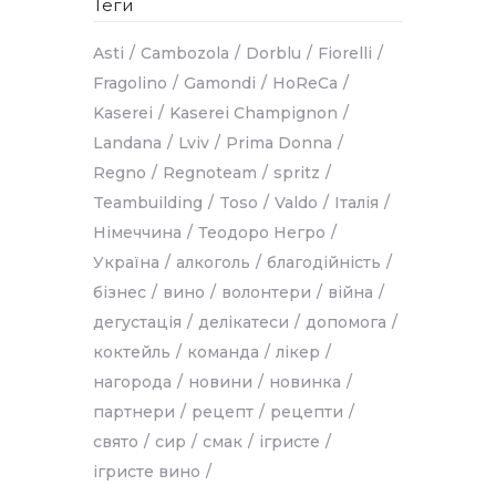
Теги
Asti
Cambozola
Dorblu
Fiorelli
Fragolino
Gamondi
HoReCa
Kaserei
Kaserei Champignon
Landana
Lviv
Prima Donna
Regno
Regnoteam
spritz
Teambuilding
Toso
Valdo
Італія
Німеччина
Теодоро Негро
Україна
алкоголь
благодійність
бізнес
вино
волонтери
війна
дегустація
делікатеси
допомога
коктейль
команда
лікер
нагорода
новини
новинка
партнери
рецепт
рецепти
свято
сир
смак
ігристе
ігристе вино