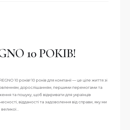
NO 10 РОКІВ!
GNO 10 років! 10 років для компанії — це ціле життя зі
новленням, дорослішанням, першими перемогами та
ення та пошуку, щоб відкривати для українців
 чесності, відданості та задоволення від справи, яку ми
 великої…