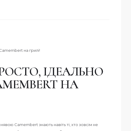
РОСТО, ІДЕАЛЬНО
AMEMBERT НА
снявою Camembert знають навіть ті, хто зовсім не