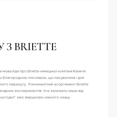
 З BRIETTE
и мова йде про Briette німецької компанії Käserei
 з благородною пліснявою, що пасуватиме і для
легкого перекусу. Різноманітний асортимент Briette
інарних експериментів. Усе залежить лише від
сьогодні? мікс вершково-ніжного смаку…