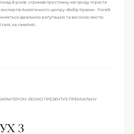
понад 8 років, отримав престижну нагороду «Ігристе
експертів Аналітичного центру «Вибір Країни». Fiorelli
різняється ідеальною репутацією та високою якістю.
талії, на сімейній…
УХ З