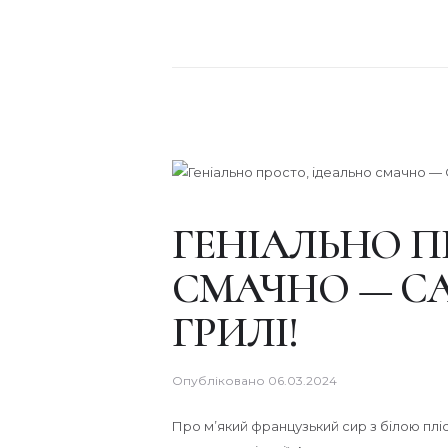
ГЕНІАЛЬНО П
СМАЧНО — C
ГРИЛІ!
Опубліковано
06.03.2024
Про м’який французький сир з білою плі