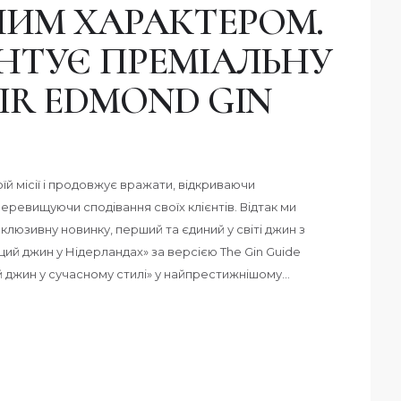
ИМ ХАРАКТЕРОМ.
НТУЄ ПРЕМІАЛЬНУ
IR EDMOND GIN
й місії і продовжує вражати, відкриваючи
еревищуючи сподівання своїх клієнтів. Відтак ми
клюзивну новинку, перший та єдиний у світі джин з
щий джин у Нідерландах» за версією The Gin Guide
й джин у сучасному стилі» у найпрестижнішому…