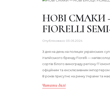
НОВІ СМАКИ —
FIORELLI SEM
Опубліковано
03.05.2024
З дня на день на полицях українських су
італійського бренду Fiorelli — напівсол
сортів білого винограду регіону П’ємонт.
офіційним та ексклюзивним імпортером в 
8 років присутнє на ринку України та ма
Читати далі