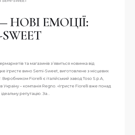
 НОВІ ЕМОЦІЇ:
I-SWEET
пермаркетів та магазинів з’явиться новинка від
одке ігристе вино Semi-Sweet, виготовлене з місцевих
 Виробником Fiorelli є італійський завод Toso S.p.A,
Україну – компанія Regno. «Ігристе Fiorelli вже понад
є ідеальну репутацію. За…