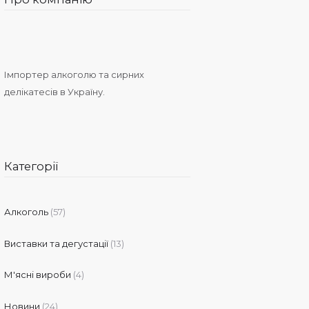
Імпортер алкоголю та сирних
делікатесів в Україну.
Категорії
Алкоголь
(57)
Виставки та дегустації
(13)
М'ясні вироби
(4)
Новини
(24)