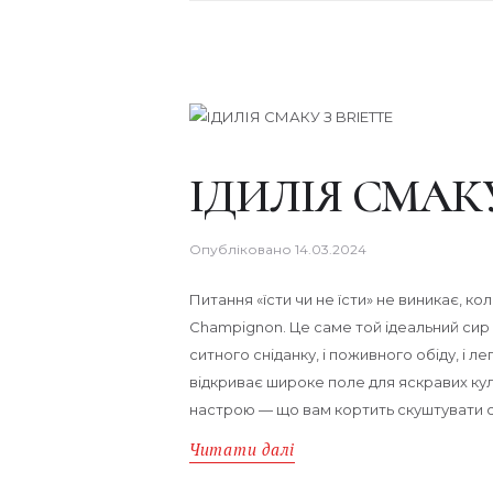
ІДИЛІЯ СМАКУ
Опубліковано
14.03.2024
Питання «їсти чи не їсти» не виникає, кол
Champignon. Це саме той ідеальний сир
ситного сніданку, і поживного обіду, і 
відкриває широке поле для яскравих кул
настрою — що вам кортить скуштувати 
Читати далі