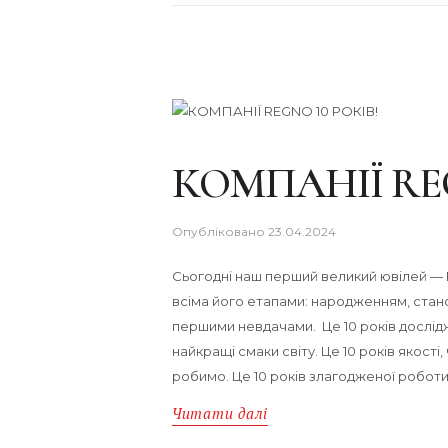
КОМПАНІЇ REG
Опубліковано
23.04.2024
Сьогодні наш перший великий ювілей — RE
всіма його етапами: народженням, ста
першими невдачами. Це 10 років дослідж
найкращі смаки світу. Це 10 років якості,
робимо. Це 10 років злагодженої роботи
Читати далі