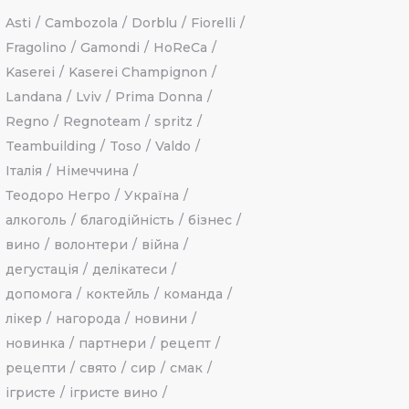
Asti
Cambozola
Dorblu
Fiorelli
Fragolino
Gamondi
HoReCa
Kaserei
Kaserei Champignon
Landana
Lviv
Prima Donna
Regno
Regnoteam
spritz
Teambuilding
Toso
Valdo
Італія
Німеччина
Теодоро Негро
Україна
алкоголь
благодійність
бізнес
вино
волонтери
війна
дегустація
делікатеси
допомога
коктейль
команда
лікер
нагорода
новини
новинка
партнери
рецепт
рецепти
свято
сир
смак
ігристе
ігристе вино