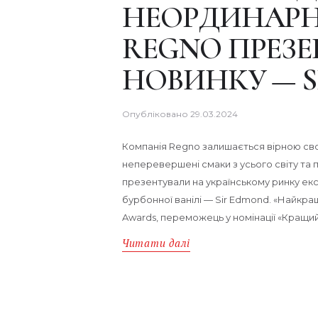
НЕОРДИНАРН
REGNO ПРЕЗЕ
НОВИНКУ — S
Опубліковано
29.03.2024
Компанія Regno залишається вірною свої
неперевершені смаки з усього світу та п
презентували на українському ринку екс
бурбонної ванілі — Sir Edmond. «Найкра
Awards, переможець у номінації «Кращи
Читати далі