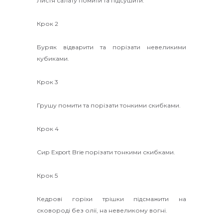
Листя салату помити та підсушити.
Крок 2
Буряк відварити та порізати невеликими
кубиками.
Крок 3
Грушу помити та порізати тонкими скибками.
Крок 4
Сир Export Brie порізати тонкими скибками.
Крок 5
Кедрові горіхи трішки підсмажити на
сковороді без олії, на невеликому вогні.