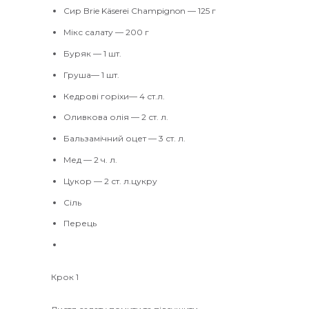
Сир Brie Käserei Champignon
—
125 г
Мікс салату
— 200 г
Буряк
— 1 шт.
Груша
— 1 шт.
Кедрові горіхи
— 4 ст.л.
Оливкова олія
—
2 ст. л.
Бальзамічний оцет
—
3 ст. л.
Мед
—
2 ч. л.
Цукор
—
2 ст. л.цукру
Сіль
Перець
Крок 1