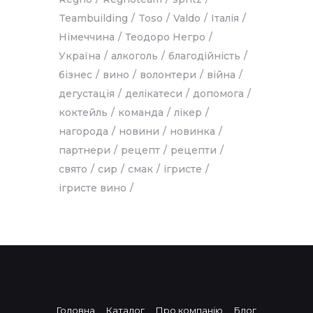
Teambuilding
Toso
Valdo
Італія
Німеччина
Теодоро Негро
Україна
алкоголь
благодійність
бізнес
вино
волонтери
війна
дегустація
делікатеси
допомога
коктейль
команда
лікер
нагорода
новини
новинка
партнери
рецепт
рецепти
свято
сир
смак
ігристе
ігристе вино
Головна
Каталог
Про компанію
Блог