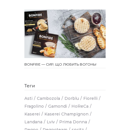
BONFIRE — СИР, ЩО ЛЮБИТЬ ВОГОНЬ!
Теги
Asti
Cambozola
Dorblu
Fiorelli
Fragolino
Gamondi
HoReCa
Kaserei
Kaserei Champignon
Landana
Lviv
Prima Donna
Regno
Regnoteam
spritz