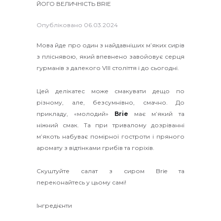
Опубліковано
06.03.2024
Мова йде про один з найдавніших м’яких сирів
з пліснявою, який впевнено завойовує серця
гурманів з далекого VIII століття і до сьогодні.
Цей делікатес може смакувати дещо по
різному, але, безсумнівно, смачно.
До
прикладу, «молодий»
Brie
має мʼякий та
ніжний смак. Та при тривалому дозріванні
мʼякоть набуває помірної гостроти і пряного
аромату з відтінками грибів та горіхів.
Скуштуйте салат з сиром Brie та
переконайтесь у цьому самі!
Інгредієнти