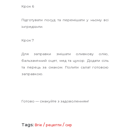
Крок 6
Підготувати посуд та перемішати у ньому всі
інгредієнти.
Крок 7
Для заправки змішати оливкову олію,
бальзамічний оцет, мед та цукор. Додати сіль
та перець за смаком. Полити салат готовою
заправкою.
Готово — смакуйте з задоволенням!
Tags:
/
/
Brie
рецепти
сир