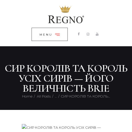
ГОЛОВНА
ЗАКРИТИ
КАТАЛОГ
ПРО КОМПАНІЮ
MENU
БЛОГ
КОНТАКТИ
СИР КОРОЛІВ ТА КОРОЛЬ
UKRAINIAN
УСІХ СИРІВ — ЙОГО
ВЕЛИЧНІСТЬ BRIE
Home
All Posts
...
СИР КОРОЛІВ ТА КОРОЛЬ...